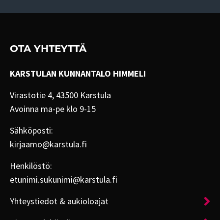
OTA YHTEYTTÄ
KARSTULAN KUNNANTALO HIMMELI
Virastotie 4, 43500 Karstula
Avoinna ma-pe klo 9-15
Sähköposti:
kirjaamo@karstula.fi
Henkilöstö:
etunimi.sukunimi@karstula.fi
Yhteystiedot & aukioloajat