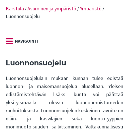
Karstula
Asuminen ja ympäristö
Ympäristö
/
/
/
Luonnonsuojelu
NAVIGOINTI
Luonnonsuojelu
Luonnonsuojelulain mukaan kunnan tulee edistää
luonnon- ja maisemansuojelua alueellaan. Yleisen
edistämistehtävän lisäksi kunta voi päättää
yksityismaalla olevan luonnonmuistomerkin
rauhoituksesta. Luonnonsuojelun keskeinen tavoite on
eläin- ja kasvilajien sekä luontotyyppien
monimuotoisuuden säilyttäminen. Valtakunnallisesti