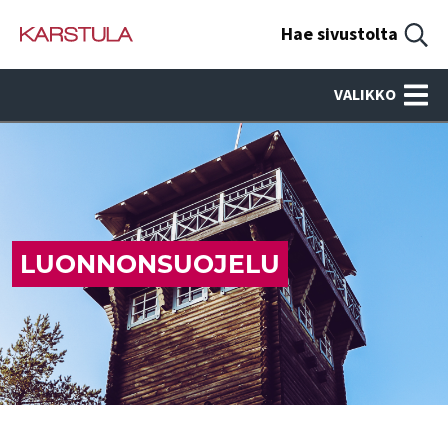
Hae sivustolta
VALIKKO
LUONNONSUOJELU