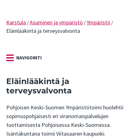
Karstula
Asuminen ja ympäristö
Ympäristö
/
/
/
Eläinlääkintä ja terveysvalvonta
NAVIGOINTI
Eläinlääkintä ja
terveysvalvonta
Pohjoisen Keski-Suomen Ympäristötoimi huolehtii
sopimuspohjaisesti eri viranomaispalvelujen
tuottamisesta Pohjoisessa Keski-Suomessa.
Isäntäkuntana toimii Viitasaaren kaupunki.