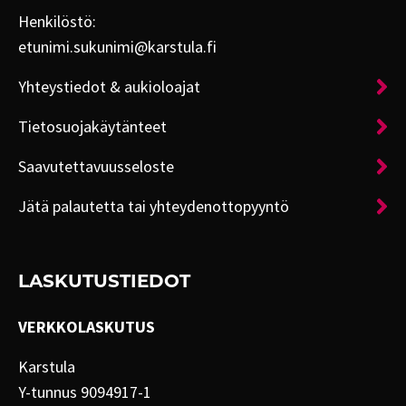
Henkilöstö:
etunimi.sukunimi@karstula.fi
Yhteystiedot & aukioloajat
Tietosuojakäytänteet
Saavutettavuusseloste
Jätä palautetta tai yhteydenottopyyntö
LASKUTUSTIEDOT
VERKKOLASKUTUS
Karstula
Y-tunnus 9094917-1