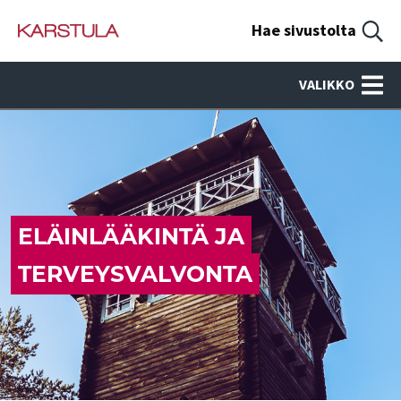
Hae sivustolta
VALIKKO
ELÄINLÄÄKINTÄ JA
TERVEYSVALVONTA