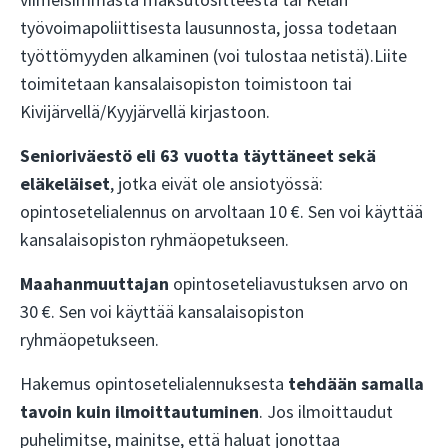
viimeisimmästä maksutositteesta tai Kelan
työvoimapoliittisesta lausunnosta, jossa todetaan
työttömyyden alkaminen (voi tulostaa netistä).Liite
toimitetaan kansalaisopiston toimistoon tai
Kivijärvellä/Kyyjärvellä kirjastoon.
Senioriväestö eli 63 vuotta täyttäneet sekä
eläkeläiset
, jotka eivät ole ansiotyössä:
opintosetelialennus on arvoltaan 10 €. Sen voi käyttää
kansalaisopiston ryhmäopetukseen.
Maahanmuuttajan
opintoseteliavustuksen arvo on
30 €. Sen voi käyttää kansalaisopiston
ryhmäopetukseen.
Hakemus opintosetelialennuksesta
tehdään samalla
tavoin kuin ilmoittautuminen
. Jos ilmoittaudut
puhelimitse, mainitse, että haluat jonottaa