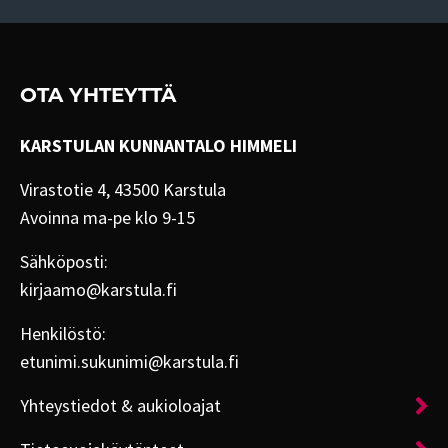
OTA YHTEYTTÄ
KARSTULAN KUNNANTALO HIMMELI
Virastotie 4, 43500 Karstula
Avoinna ma-pe klo 9-15
Sähköposti:
kirjaamo@karstula.fi
Henkilöstö:
etunimi.sukunimi@karstula.fi
Yhteystiedot & aukioloajat