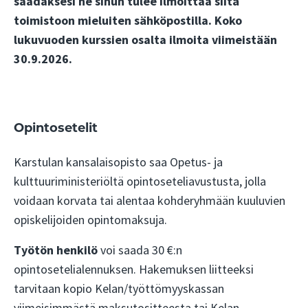
saadaksesi ne sinun tulee ilmoittaa siitä
toimistoon mieluiten sähköpostilla. Koko
lukuvuoden kurssien osalta ilmoita viimeistään
30.9.2026.
Opintosetelit
Karstulan kansalaisopisto saa Opetus- ja
kulttuuriministeriöltä opintoseteliavustusta, jolla
voidaan korvata tai alentaa kohderyhmään kuuluvien
opiskelijoiden opintomaksuja.
Työtön henkilö
voi saada 30 €:n
opintosetelialennuksen. Hakemuksen liitteeksi
tarvitaan kopio Kelan/työttömyyskassan