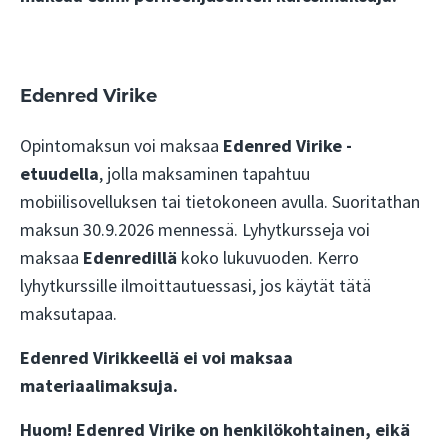
Edenred Virike
Opintomaksun voi maksaa
Edenred Virike -
etuudella
, jolla maksaminen tapahtuu
mobiilisovelluksen tai tietokoneen avulla. Suoritathan
maksun 30.9.2026 mennessä. Lyhytkursseja voi
maksaa
Edenredillä
koko lukuvuoden. Kerro
lyhytkurssille ilmoittautuessasi, jos käytät tätä
maksutapaa.
Edenred Virikkeellä ei voi maksaa
materiaalimaksuja.
Huom! Edenred Virike
on henkilökohtainen, eikä