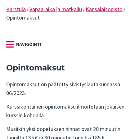
Karstula
Vapaa-aika ja matkailu
Kansalaisopisto
/
/
/
Opintomaksut
NAVIGOINTI
Opintomaksut
Opintomaksut on päätetty sivistyslautakunnassa
06/2023.
Kurssikohtainen opintomaksu ilmoitetaan jokaisen
kurssin kohdalla.
Musiikin yksilöopetuksen hinnat ovat 20 minuutin
tunnilta 135 € ja 30 minuutin tunnilta 185 €.