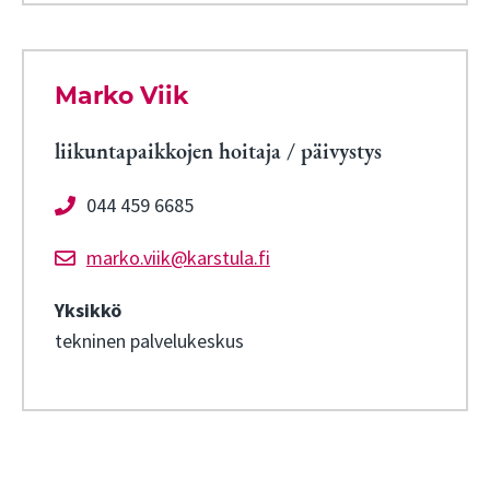
Marko Viik
liikuntapaikkojen hoitaja / päivystys
044 459 6685
marko.viik@karstula.fi
Yksikkö
tekninen palvelukeskus