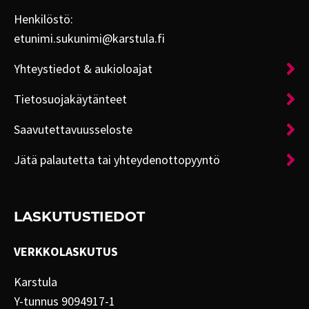
Henkilöstö:
etunimi.sukunimi@karstula.fi
Yhteystiedot & aukioloajat
Tietosuojakäytänteet
Saavutettavuusseloste
Jätä palautetta tai yhteydenottopyyntö
LASKUTUSTIEDOT
VERKKOLASKUTUS
Karstula
Y-tunnus 9094917-1