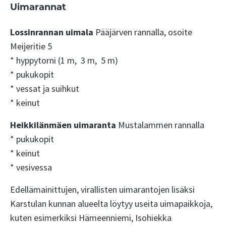
Uimarannat
Lossinrannan uimala
Pääjärven rannalla, osoite
Meijeritie 5
*
hyppytorni (1 m, 3 m, 5 m)
* pukukopit
*
vessat ja suihkut
* keinut
Heikkilänmäen uimaranta
Mustalammen rannalla
*
pukukopit
* keinut
* vesivessa
Edellämainittujen, virallisten uimarantojen lisäksi
Karstulan kunnan alueelta löytyy useita uimapaikkoja,
kuten esimerkiksi Hämeenniemi, Isohiekka