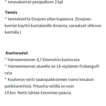
* tenavakentät pesäpalloon 2 kpl
Tennis
* tenniskenttä Enojoen sillan kupeessa (Enojoen-
kentän käyttö kuntalaisille ilmaista, varaukset vihkoon
kentällä.)
Kuntoradat
* Hämeenniemen 4,7 kilometrin kuntorata
* Hämeenniemen alueella on 18-väyläinen frisbeegolf-
rata
* Kouheron reitti taukopaikkoineen toimii kesäisin
patikkareittinä. Pituutta reitillä on noin
10 km. Reitti lähtee Eerontien päästä.