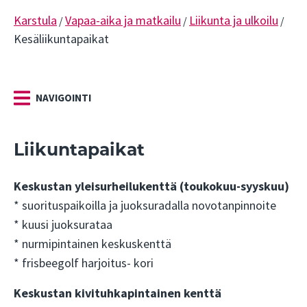
Karstula
Vapaa-aika ja matkailu
Liikunta ja ulkoilu
/
/
/
Kesäliikuntapaikat
NAVIGOINTI
Liikuntapaikat
Keskustan yleisurheilukenttä
(toukokuu-syyskuu)
* suorituspaikoilla ja juoksuradalla novotanpinnoite
* kuusi juoksurataa
* nurmipintainen keskuskenttä
* frisbeegolf harjoitus- kori
Keskustan kivituhkapintainen kenttä