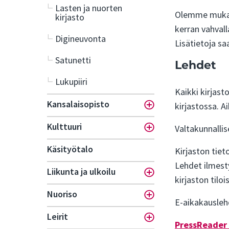
Lasten ja nuorten
Olemme mukan
kirjasto
kerran vahvall
Digineuvonta
Lisätietoja sa
Satunetti
Lehdet
Lukupiiri
Kaikki kirjast
Kansalaisopisto
kirjastossa. A
Toggle menu
Kulttuuri
Valtakunnallis
Toggle menu
Käsityötalo
Kirjaston tiet
Lehdet ilmesty
Liikunta ja ulkoilu
Toggle menu
kirjaston tilo
Nuoriso
Toggle menu
E-aikakauslehd
Leirit
Toggle menu
PressReader 