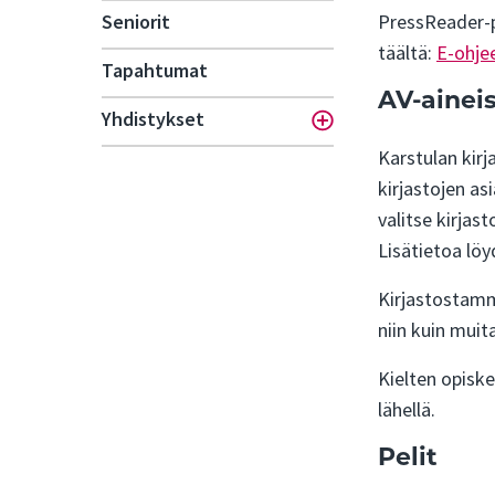
Seniorit
PressReader-pa
täältä:
E-ohjee
Tapahtumat
AV-ainei
Yhdistykset
Toggle menu
Karstulan kirj
kirjastojen as
valitse kirjast
Lisätietoa lö
Kirjastostamme
niin kuin muit
Kielten opiske
lähellä.
Pelit