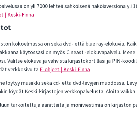
lvelussa on yli 7000 lehteä sähköisenä näköisversiona yli 100
t | Keski-Finna
stot
aston kokoelmassa on sekä dvd- että blue ray-elokuvia. Kaikki
iakkaana käytössäsi on myös Cineast -elokuvapalvelu. Mene cin
osi. Valitse elokuva ja vahvista kirjastokortillasi ja PIN-koodi
ydät verkkosivulta
E-ohjeet | Keski-Finna
 löytyy musiikki sekä cd- että dvd-levyjen muodossa. Levyje
akin löydät Keski-kirjastojen verkkopalvelusta. Aloita vaikka 
luun tarkoitettuja äänitteitä ja moniviestimiä on kirjaston par