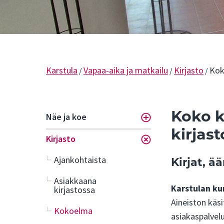
Karstula
Vapaa-aika ja matkailu
Kirjasto
Kok
/
/
/
Koko 
Näe ja koe
Toggle menu
kirjas
Kirjasto
Toggle menu
Ajankohtaista
Kirjat, ää
Asiakkaana
Karstulan ku
kirjastossa
Aineiston käs
Kokoelma
asiakaspalvelu