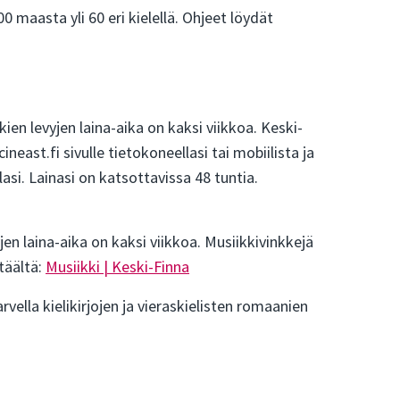
 maasta yli 60 eri kielellä. Ohjeet löydät
en levyjen laina-aika on kaksi viikkoa. Keski-
east.fi sivulle tietokoneellasi tai mobiilista ja
llasi. Lainasi on katsottavissa 48 tuntia.
n laina-aika on kaksi viikkoa. Musiikkivinkkejä
täältä:
Musiikki | Keski-Finna
vella kielikirjojen ja vieraskielisten romaanien