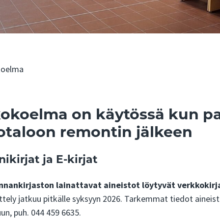
oelma
kokoelma on käytössä kun 
totaloon remontin jälkeen
nikirjat ja E-kirjat
nnankirjaston lainattavat aineistot löytyvät verkkokir
ittely jatkuu pitkälle syksyyn 2026. Tarkemmat tiedot ainei
un, puh. 044 459 6635.