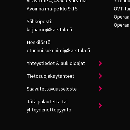
Virastotie 4, 43500 Karstula
Y-tunn
Avoinna ma-pe klo 9-15
OVT-tu
Operaat
Sähköposti:
Operaa
kirjaamo@karstula.fi
Henkilöstö:
etunimi.sukunimi@karstula.fi
Yhteystiedot & aukioloajat
Tietosuojakäytänteet
Saavutettavuusseloste
Jätä palautetta tai
yhteydenottopyyntö