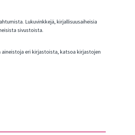
apahtumista. Lukuvinkkejä, kirjallisuusaiheisia
heisista sivustoista.
 aineistoja eri kirjastoista, katsoa kirjastojen