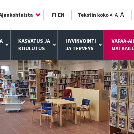
A
Ajankohtaista
FI
EN
Tekstin koko
A
A
A
KASVATUS JA
HYVINVOINTI
VAPAA-AI
KOULUTUS
JA TERVEYS
MATKAIL