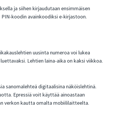
uksella ja siihen kirjaudutaan ensimmäisen
n PIN-koodin avainkoodiksi e-kirjastoon.
aikakauslehtien uusinta numeroa voi lukea
uettavaksi. Lehtien laina-aika on kaksi viikkoa.
sia sanomalehteä digitaalisina näköislehtinä.
vuotta. Epressiä voit käyttää ainoastaan
an verkon kautta omalta mobiililaitteelta.