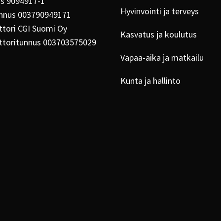
us 9094917-1
Hyvinvointi ja terveys
nnus 003790949171
tori CGI Suomi Oy
Kasvatus ja koulutus
ttoritunnus 003703575029
Vapaa-aika ja matkailu
Kunta ja hallinto