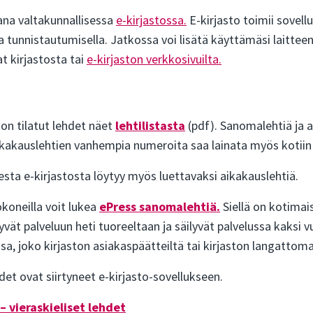
a valtakunnallisessa
e-kirjastossa.
E-kirjasto toimii sovell
a tunnistautumisella. Jatkossa voi lisätä käyttämäsi laittee
at kirjastosta tai
e-kirjaston verkkosivuilta.
oon tilatut lehdet näet
lehtilistasta
(pdf). Sanomalehtiä ja 
ikakauslehtien vanhempia numeroita saa lainata myös kotiin l
esta e-kirjastosta löytyy myös luettavaksi aikakauslehtiä.
okoneilla voit lukea
ePress sanomalehtiä.
Siellä on kotimai
vät palveluun heti tuoreeltaan ja säilyvät palvelussa kaksi 
issa, joko kirjaston asiakaspäätteiltä tai kirjaston langattom
et ovat siirtyneet e-kirjasto-sovellukseen.
– vieraskieliset lehdet