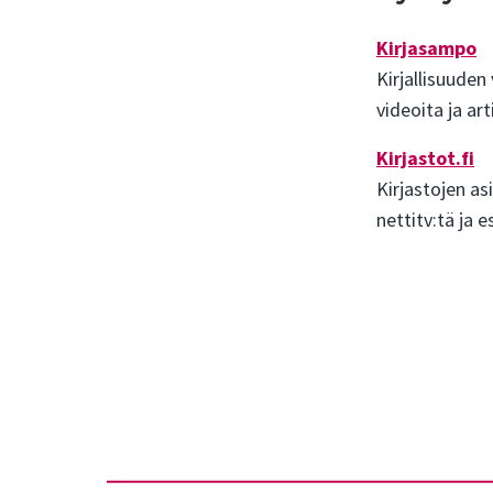
Kirjasampo
Kirjallisuuden 
videoita ja art
Kirjastot.fi
Kirjastojen as
nettitv:tä ja 