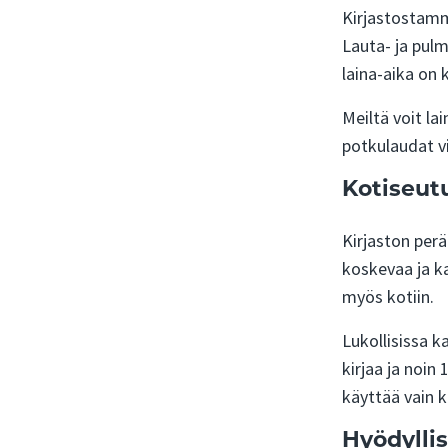
Kirjastostamme
Lauta- ja pulm
laina-aika on 
Meiltä voit la
potkulaudat vi
Kotiseut
Kirjaston perä
koskevaa ja ka
myös kotiin.
Lukollisissa 
kirjaa ja noin
käyttää vain ki
Hyödyllis