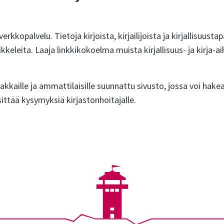
verkkopalvelu. Tietoja kirjoista, kirjailijoista ja kirjallisuust
ikkeleita. Laaja linkkikokoelma muista kirjallisuus- ja kirja-ai
iakkaille ja ammattilaisille suunnattu sivusto, jossa voi hakea
esittää kysymyksiä kirjastonhoitajalle.