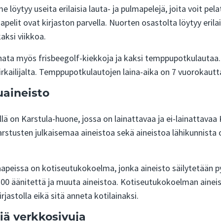
 löytyy useita erilaisia lauta- ja pulmapelejä, joita voit pelat
apelit ovat kirjaston parvella. Nuorten osastolta löytyy erilai
kaksi viikkoa.
inata myös frisbeegolf-kiekkoja ja kaksi temppupotkulautaa. 
rkailijalta. Temppupotkulautojen laina-aika on 7 vuorokautta 
uaineisto
llä on Karstula-huone, jossa on lainattavaa ja ei-lainattava
rstusten julkaisemaa aineistoa sekä aineistoa lähikunnista on 
kaapeissa on kotiseutukokoelma, jonka aineisto säilytetään 
 100 äänitettä ja muuta aineistoa. Kotiseutukokoelman aineisto
rjastolla eikä sitä anneta kotilainaksi.
iä verkkosivuja