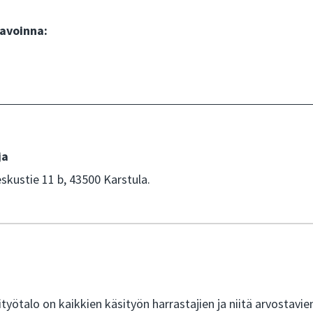
avoinna:
ja
skustie 11 b, 43500 Karstula.
työtalo on kaikkien käsityön harrastajien ja niitä arvostavie