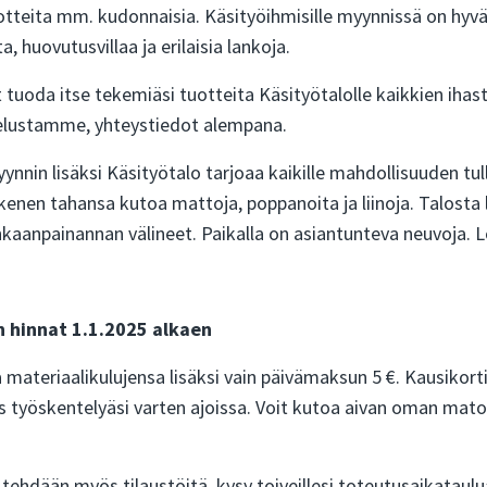
otteita mm. kudonnaisia. Käsityöihmisille myynnissä on hyvä
, huovutusvillaa ja erilaisia lankoja.
 tuoda itse tekemiäsi tuotteita Käsityötalolle kaikkien ihast
velustamme, yhteystiedot alempana.
nnin lisäksi Käsityötalo tarjoaa kaikille mahdollisuuden tu
kenen tahansa kutoa mattoja, poppanoita ja liinoja. Talosta
kaanpainannan välineet. Paikalla on asiantunteva neuvoja. L
n hinnat 1.1.2025 alkaen
materiaalikulujensa lisäksi vain päivämaksun 5 €. Kausikortit:
s työskentelyäsi varten ajoissa.
Voit kutoa aivan oman maton 
 tehdään myös tilaustöitä, kysy toiveillesi toteutusaikataulua