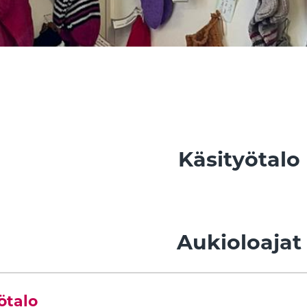
Käsityötalo
Aukioloajat
ötalo