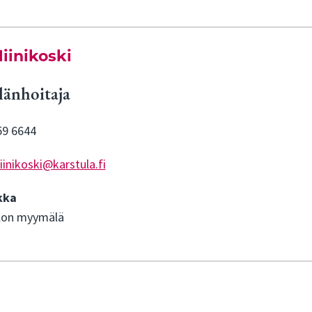
Niinikoski
änhoitaja
59 6644
niinikoski@karstula.fi
kka
lon myymälä