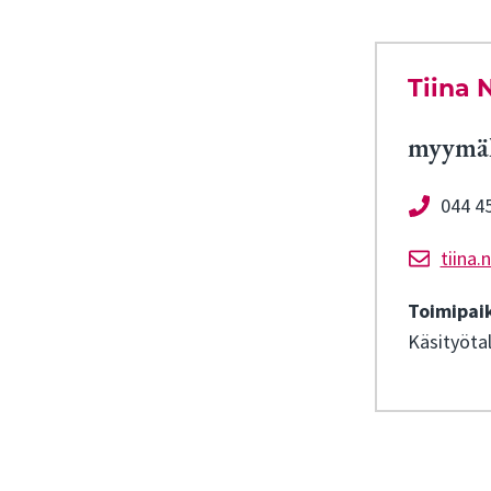
Tiina 
myymäl
044 4
tiina.
Toimipai
Käsityöta