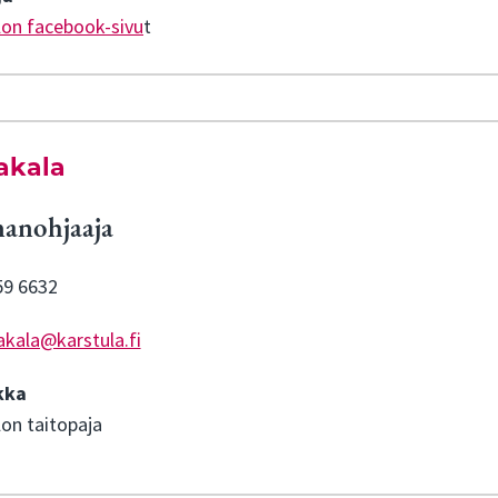
lon facebook-sivu
t
akala
anohjaaja
59 6632
akala@karstula.fi
kka
lon taitopaja