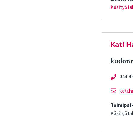
Käsityöta
Kati H
kudonn
044 4
kati.h
Toimipai
Käsityöta