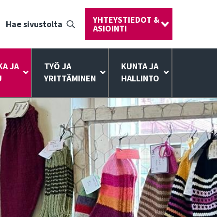
YHTEYSTIEDOT &
Hae sivustolta
ASIOINTI
KA JA
TYÖ JA
KUNTA JA
U
YRITTÄMINEN
HALLINTO