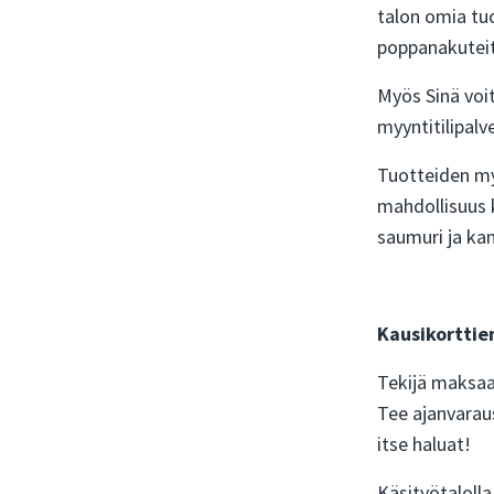
talon omia tu
poppanakuteita
Myös Sinä voit
myyntitilipal
Tuotteiden myy
mahdollisuus 
saumuri ja kan
Kausikorttie
Tekijä maksaa 
Tee ajanvarau
itse haluat!
Käsityötalolla