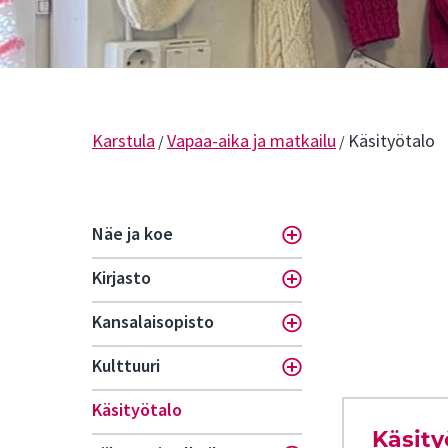
Karstula
Vapaa-aika ja matkailu
Käsityötalo
/
/
Näe ja koe
Toggle menu
Kirjasto
Toggle menu
Kansalaisopisto
Toggle menu
Kulttuuri
Toggle menu
Käsityötalo
Käsity