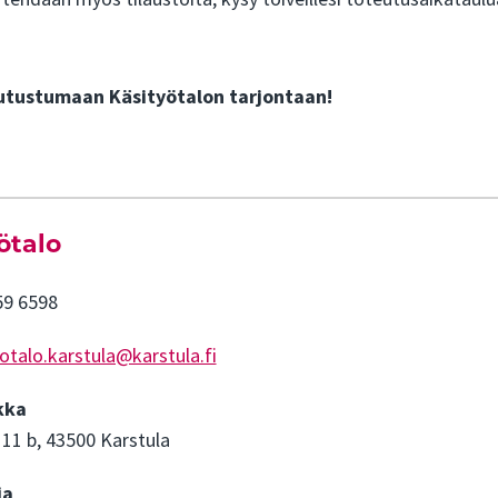
utustumaan Käsityötalon tarjontaan!
ötalo
59 6598
otalo.karstula@karstula.fi
kka
 11 b, 43500 Karstula
ja