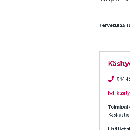
Tervetuloa t
Käsity
044 4
kasity
Toimipai
Keskustie
Lisätieto