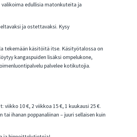
 valikoima edullisia matonkuteita ja
eltavaksi ja ostettavaksi. Kysy
lla tekemään käsitöitä itse. Käsityötalossa on
 löytyy kangaspuiden lisäksi ompelukone,
oimenluontipalvelu palvelee kotikutojia.
 viikko 10 €, 2 viikkoa 15 €, 1 kuukausi 25 €.
tai ihanan poppanaliinan – juuri sellaisen kuin
 ja hinnoittelutietoja!