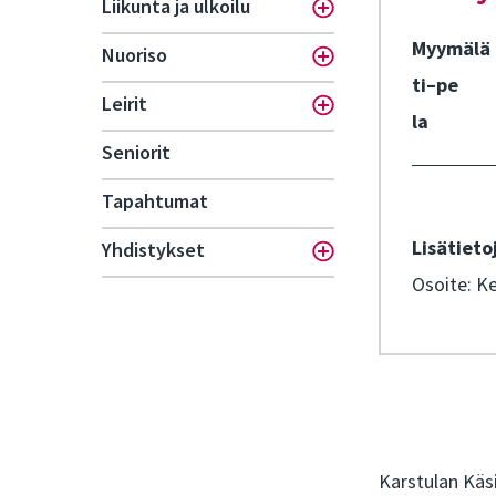
Liikunta ja ulkoilu
Toggle menu
Myymälä 
Nuoriso
Toggle menu
ti–pe
Leirit
Toggle menu
la
Seniorit
Tapahtumat
Lisätieto
Yhdistykset
Toggle menu
Osoite: Ke
Karstulan Käsi