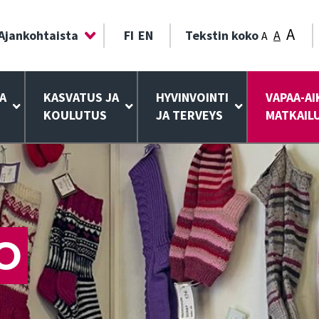
A
Ajankohtaista
FI
EN
Tekstin koko
A
A
A
KASVATUS JA
HYVINVOINTI
VAPAA-AI
KOULUTUS
JA TERVEYS
MATKAIL
O