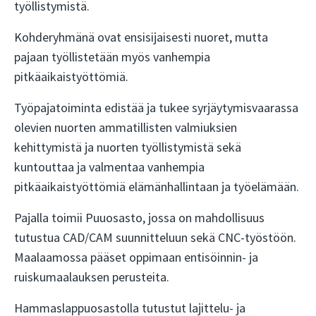
työllistymistä.
Kohderyhmänä ovat ensisijaisesti nuoret, mutta
pajaan työllistetään myös vanhempia
pitkäaikaistyöttömiä.
Työpajatoiminta edistää ja tukee syrjäytymisvaarassa
olevien nuorten ammatillisten valmiuksien
kehittymistä ja nuorten työllistymistä sekä
kuntouttaa ja valmentaa vanhempia
pitkäaikaistyöttömiä elämänhallintaan ja työelämään.
Pajalla toimii Puuosasto, jossa on mahdollisuus
tutustua CAD/CAM suunnitteluun sekä CNC-työstöön.
Maalaamossa pääset oppimaan entisöinnin- ja
ruiskumaalauksen perusteita.
Hammaslappuosastolla tutustut lajittelu- ja