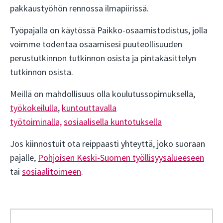
pakkaustyöhön rennossa ilmapiirissä.
Työpajalla on käytössä Paikko-osaamistodistus, jolla
voimme todentaa osaamisesi puuteollisuuden
perustutkinnon tutkinnon osista ja pintakäsittelyn
tutkinnon osista.
Meillä on mahdollisuus olla koulutussopimuksella,
työkokeilulla
,
kuntouttavalla
työtoiminalla,
sosiaalisella kuntotuksella
Jos kiinnostuit ota reippaasti yhteyttä, joko suoraan
pajalle,
Pohjoisen Keski-Suomen työllisyysalueeseen
tai
sosiaalitoimeen
.