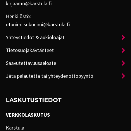
kirjaamo@karstula.fi
Henkilöstö:
etunimi.sukunimi@karstula.fi
Yhteystiedot & aukioloajat
Tietosuojakäytänteet
Saavutettavuusseloste
Jätä palautetta tai yhteydenottopyyntö
LASKUTUSTIEDOT
VERKKOLASKUTUS
Karstula