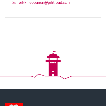
erkki.leppanen@pihtipudas.fi