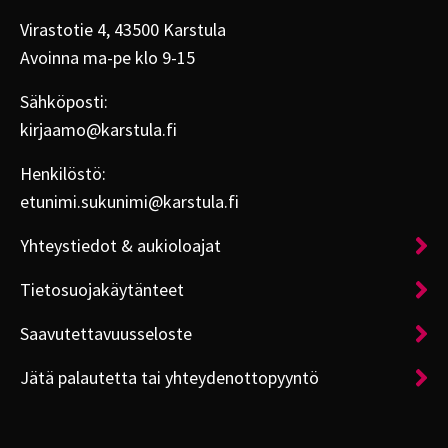
Virastotie 4, 43500 Karstula
Avoinna ma-pe klo 9-15
Sähköposti:
kirjaamo@karstula.fi
Henkilöstö:
etunimi.sukunimi@karstula.fi
Yhteystiedot & aukioloajat
Tietosuojakäytänteet
Saavutettavuusseloste
Jätä palautetta tai yhteydenottopyyntö