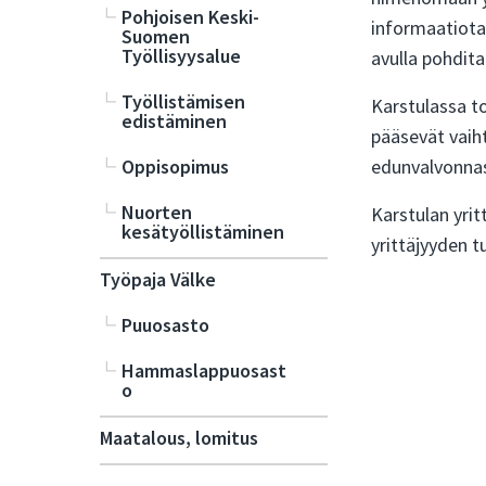
Pohjoisen Keski-
informaatiota
Suomen
Työllisyysalue
avulla pohdita
Työllistämisen
Karstulassa to
edistäminen
pääsevät vaih
Oppisopimus
edunvalvonna
Nuorten
Karstulan yrit
kesätyöllistäminen
yrittäjyyden 
Työpaja Välke
Puuosasto
Hammaslappuosast
o
Maatalous, lomitus