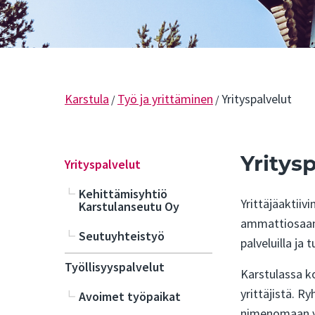
Karstula
Työ ja yrittäminen
Yrityspalvelut
/
/
Yritys
Yrityspalvelut
Kehittämisyhtiö
Yrittäjäaktiiv
Karstulanseutu Oy
ammattiosaami
Seutuyhteistyö
palveluilla ja
Työllisyyspalvelut
Karstulassa k
yrittäjistä. R
Avoimet työpaikat
nimenomaan yr