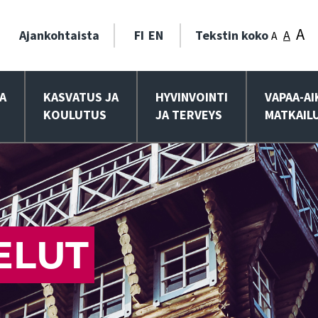
A
Ajankohtaista
FI
EN
Tekstin koko
A
A
A
KASVATUS JA
HYVINVOINTI
VAPAA-AI
KOULUTUS
JA TERVEYS
MATKAIL
ELUT