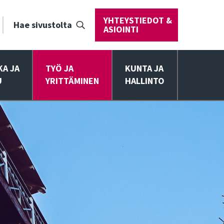
YHTEYSTIEDOT &
Hae sivustolta
ASIOINTI
KA JA
TYÖ JA
KUNTA JA
U
YRITTÄMINEN
HALLINTO