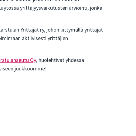
tössä yrittäjyysvaikutusten arviointi, jonka
stulan Yrittäjät ry, johon liittymällä yrittäjät
mimaan aktiivisesti yrittäjien
rstulanseutu Oy
, huolehtivat yhdessä
tiiviseen joukkoomme!