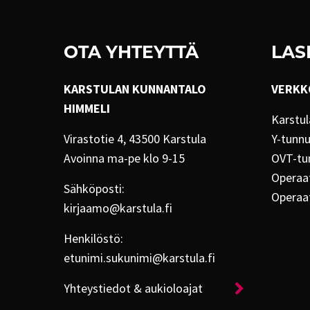
OTA YHTEYTTÄ
LAS
KARSTULAN KUNNANTALO
VERKK
HIMMELI
Karstul
Virastotie 4, 43500 Karstula
Y-tunn
Avoinna ma-pe klo 9-15
OVT-tu
Operaat
Sähköposti:
Operaa
kirjaamo@karstula.fi
Henkilöstö:
etunimi.sukunimi@karstula.fi
Yhteystiedot & aukioloajat