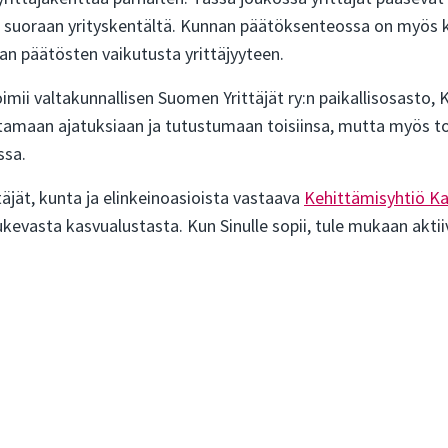
 suoraan yrityskentältä. Kunnan päätöksenteossa on myös käy
an päätösten vaikutusta yrittäjyyteen.
imii valtakunnallisen Suomen Yrittäjät ry:n paikallisosasto, Kar
tamaan ajatuksiaan ja tutustumaan toisiinsa, mutta myös toi
ssa.
täjät, kunta ja elinkeinoasioista vastaava
Kehittämisyhtiö Ka
tukevasta kasvualustasta. Kun Sinulle sopii, tule mukaan ak