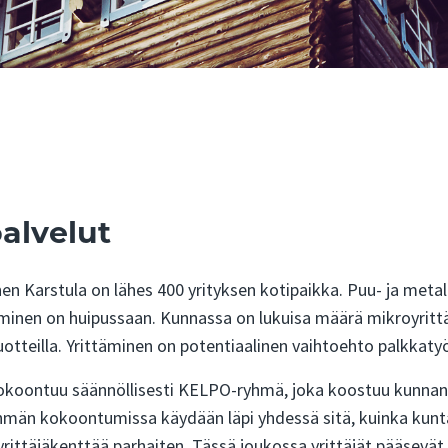
palvelut
inen Karstula on lähes 400 yrityksen kotipaikka. Puu- ja metall
nen on huipussaan. Kunnassa on lukuisa määrä mikroyrittäjiä
 tuotteilla. Yrittäminen on potentiaalinen vaihtoehto palkkaty
okoontuu säännöllisesti KELPO-ryhmä, joka koostuu kunnan 
yhmän kokoontumissa käydään läpi yhdessä sitä, kuinka kuntaa
ittäjäkenttää parhaiten. Tässä joukossa yrittäjät pääsevät 