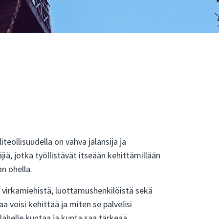
iteollisuudella on vahva jalansija ja
, jotka työllistävät itseään kehittämillään
ön ohella.
virkamiehistä, luottamushenkilöistä sekä
 voisi kehittää ja miten se palvelisi
lähelle kuntaa ja kunta saa tärkeää