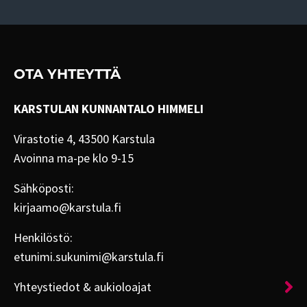
OTA YHTEYTTÄ
KARSTULAN KUNNANTALO HIMMELI
Virastotie 4, 43500 Karstula
Avoinna ma-pe klo 9-15
Sähköposti:
kirjaamo@karstula.fi
Henkilöstö:
etunimi.sukunimi@karstula.fi
Yhteystiedot & aukioloajat