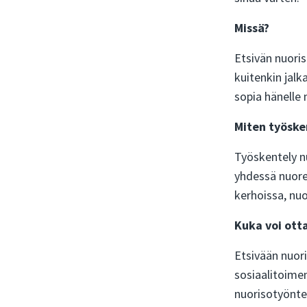
Missä?
Etsivän nuoris
kuitenkin jalk
sopia hänelle 
Miten työske
Työskentely nu
yhdessä nuoren
kerhoissa, nuo
Kuka voi ott
Etsivään nuori
sosiaalitoimen
nuorisotyöntek