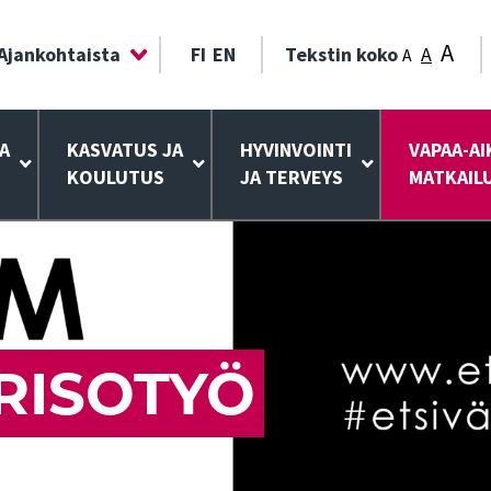
A
Ajankohtaista
FI
EN
Tekstin koko
A
A
A
KASVATUS JA
HYVINVOINTI
VAPAA-AI
KOULUTUS
JA TERVEYS
MATKAIL
RISOTYÖ