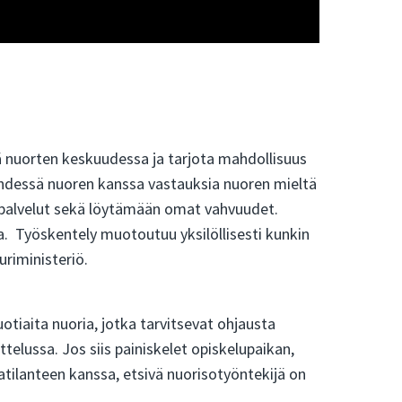
nä nuorten keskuudessa ja tarjota mahdollisuus
yhdessä nuoren kanssa vastauksia nuoren mieltä
 palvelut sekä löytämään omat vahvuudet.
. Työskentely muotoutuu yksilöllisesti kunkin
uriministeriö.
uotiaita nuoria, jotka tarvitsevat ohjausta
elussa. Jos siis painiskelet opiskelupaikan,
tilanteen kanssa, etsivä nuorisotyöntekijä on