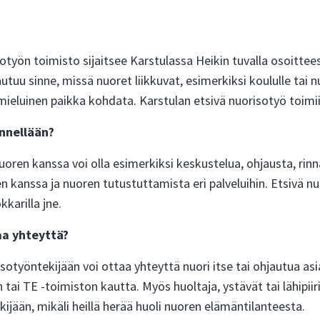
otyön toimisto sijaitsee Karstulassa Heikin tuvalla osoittees
autuu sinne, missä nuoret liikkuvat, esimerkiksi koululle tai
mieluinen paikka kohdata. Karstulan etsivä nuorisotyö toimi
nnellään?
oren kanssa voi olla esimerkiksi keskustelua, ohjausta, rin
 kanssa ja nuoren tutustuttamista eri palveluihin. Etsivä nuo
kkarilla jne.
aa yhteyttä?
sotyöntekijään voi ottaa yhteyttä nuori itse tai ohjautua as
 tai TE -toimiston kautta. Myös huoltaja, ystävät tai lähipiir
ijään, mikäli heillä herää huoli nuoren elämäntilanteesta.