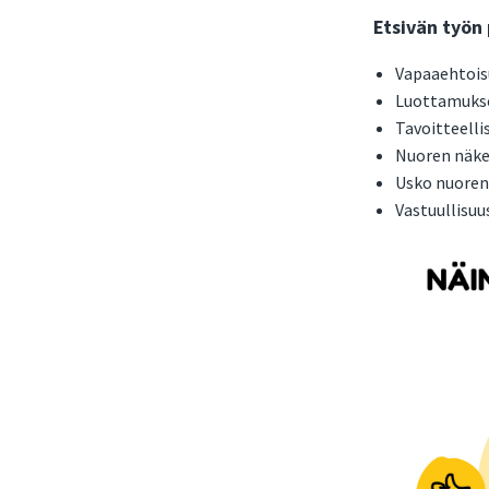
Etsivän työn
Vapaaehtois
Luottamukse
Tavoitteelli
Nuoren näk
Usko nuoren
Vastuullisu