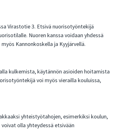
sa Virastotie 3. Etsivä nuorisotyöntekijä
 nuorisotilalle. Nuoren kanssa voidaan yhdessä
i myös Kannonkoskella ja Kyyjärvellä.
nalla kulkemista, käytännön asioiden hoitamista
risotyöntekijä voi myös vierailla kouluissa,
iakkaaksi yhteistyötahojen, esimerkiksi koulun,
i voivat olla yhteydessä etsivään