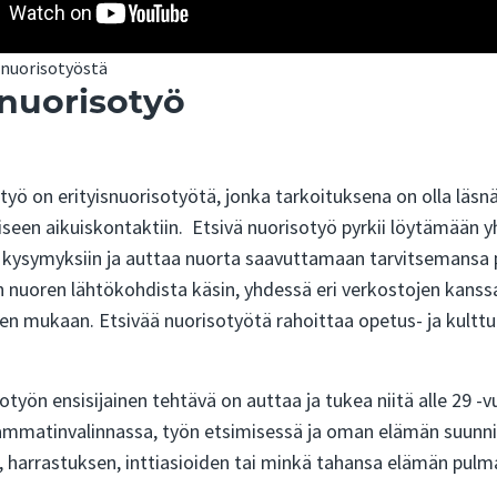
 nuorisotyöstä
 nuorisotyö
työ on erityisnuorisotyötä, jonka tarkoituksena on olla läs
iseen aikuiskontaktiin. Etsivä nuorisotyö pyrkii löytämään 
n kysymyksiin ja auttaa nuorta saavuttamaan tarvitsemansa
 nuoren lähtökohdista käsin, yhdessä eri verkostojen kanssa
en mukaan. Etsivää nuorisotyötä rahoittaa opetus- ja kulttu
otyön ensisijainen tehtävä on auttaa ja tukea niitä alle 29 -v
ammatinvalinnassa, työn etsimisessä ja oman elämän suunnitt
, harrastuksen, inttiasioiden tai minkä tahansa elämän pulma