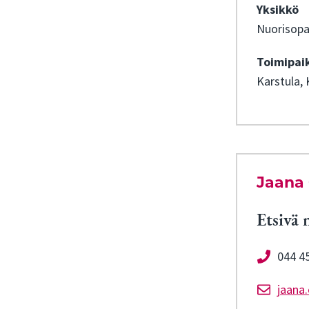
Yksikkö
Nuorisopa
Toimipai
Karstula, 
Jaana 
Etsivä 
044 4
jaana.