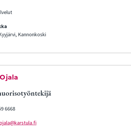
lvelut
kka
Kyyjärvi, Kannonkoski
Ojala
nuorisotyöntekijä
59 6668
ojala@karstula.fi