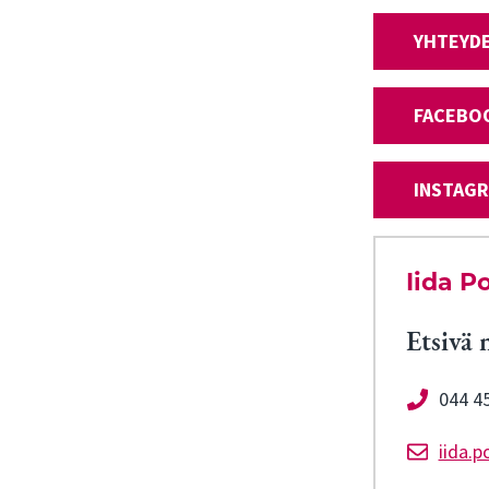
YHTEYD
FACEBO
INSTAG
Iida P
Etsivä 
044 4
iida.p