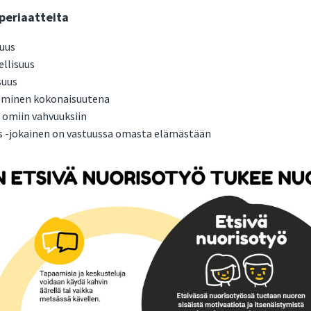
 periaatteita
uus
llisuus
suus
eminen kokonaisuutena
 omiin vahvuuksiin
us -jokainen on vastuussa omasta elämästään