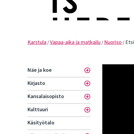
Karstula
Vapaa-aika ja matkailu
Nuoriso
Ets
/
/
/
Näe ja koe
Toggle menu
Kirjasto
Toggle menu
Kansalaisopisto
Toggle menu
Kulttuuri
Toggle menu
Käsityötalo