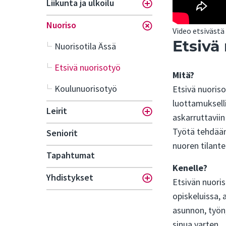
Liikunta ja ulkoilu
Toggle menu
Nuoriso
Toggle menu
Video etsivästä
Etsivä
Nuorisotila Ässä
Etsivä nuorisotyö
Mitä?
Koulunuorisotyö
Etsivä nuoriso
luottamuksell
Leirit
Toggle menu
askarruttavii
Työtä tehdään
Seniorit
nuoren tilante
Tapahtumat
Kenelle?
Yhdistykset
Etsivän nuoris
Toggle menu
opiskeluissa, 
asunnon, työn
sinua varten.