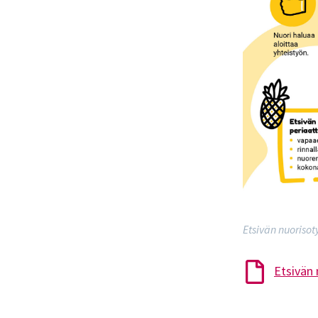
Etsivän nuorisot
Etsivän