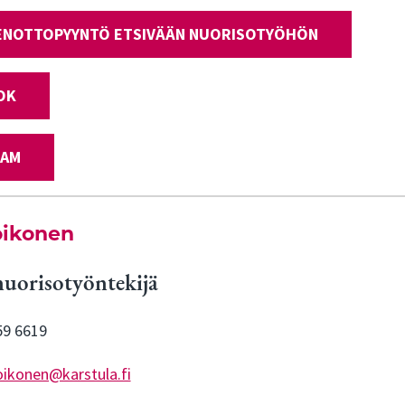
ENOTTOPYYNTÖ ETSIVÄÄN NUORISOTYÖHÖN
OK
RAM
oikonen
nuorisotyöntekijä
59 6619
oikonen@karstula.fi