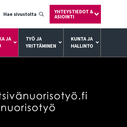
YHTEYSTIEDOT &
Hae sivustolta
ASIOINTI
KA JA
TYÖ JA
KUNTA JA
U
YRITTÄMINEN
HALLINTO