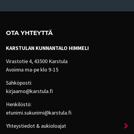
OTA YHTEYTTÄ
KARSTULAN KUNNANTALO HIMMELI
Virastotie 4, 43500 Karstula
Avoinna ma-pe klo 9-15
Sähköposti:
kirjaamo@karstula.fi
Henkilöstö:
etunimi.sukunimi@karstula.fi
Yhteystiedot & aukioloajat