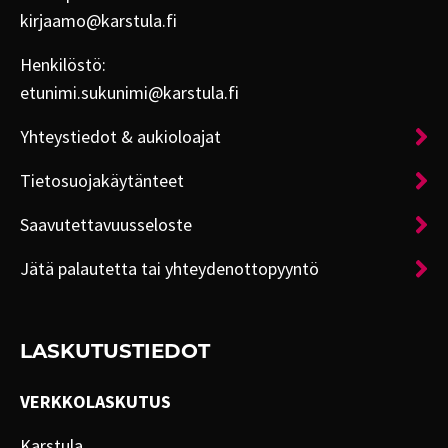
kirjaamo@karstula.fi
Henkilöstö:
etunimi.sukunimi@karstula.fi
Yhteystiedot & aukioloajat
Tietosuojakäytänteet
Saavutettavuusseloste
Jätä palautetta tai yhteydenottopyyntö
LASKUTUSTIEDOT
VERKKOLASKUTUS
Karstula