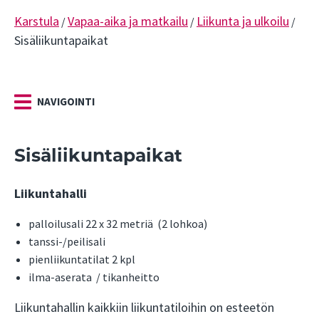
Karstula
Vapaa-aika ja matkailu
Liikunta ja ulkoilu
/
/
/
Sisäliikuntapaikat
NAVIGOINTI
Sisäliikuntapaikat
Liikuntahalli
palloilusali 22 x 32 metriä (2 lohkoa)
tanssi-/peilisali
pienliikuntatilat 2 kpl
ilma-aserata / tikanheitto
Liikuntahallin kaikkiin liikuntatiloihin on esteetön