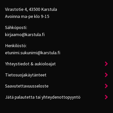
Virastotie 4, 43500 Karstula
Avoinna ma-pe klo 9-15
Sähköposti:
kirjaamo@karstula.fi
Henkilöstö:
etunimi.sukunimi@karstula.fi
Yhteystiedot & aukioloajat
Tietosuojakäytänteet
Saavutettavuusseloste
Jätä palautetta tai yhteydenottopyyntö