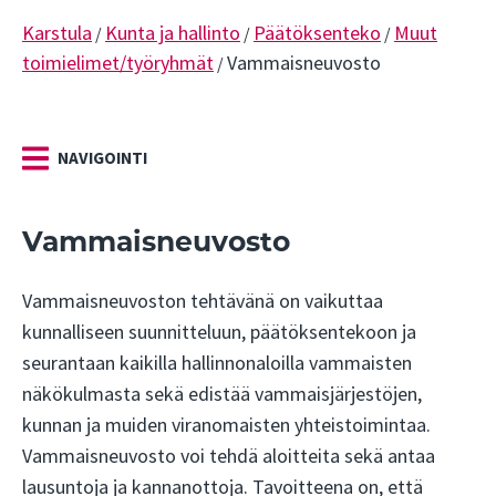
Karstula
Kunta ja hallinto
Päätöksenteko
Muut
/
/
/
toimielimet/työryhmät
Vammaisneuvosto
/
NAVIGOINTI
Vammaisneuvosto
Vammaisneuvoston tehtävänä on vaikuttaa
kunnalliseen suunnitteluun, päätöksentekoon ja
seurantaan kaikilla hallinnonaloilla vammaisten
näkökulmasta
sekä edistää vammaisjärjestöjen,
kunnan ja muiden viranomaisten yhteistoimintaa
.
Vammaisneuvosto voi tehdä aloitteita sekä antaa
lausuntoja ja kannanottoja. Tavoitteena on, että