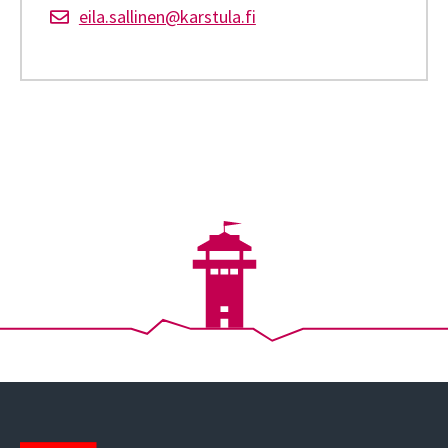
eila.sallinen@karstula.fi