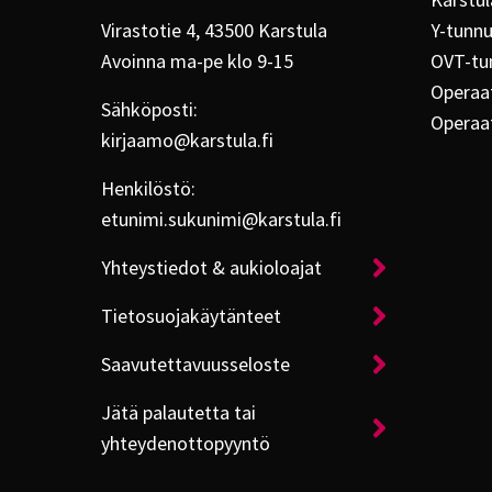
Karstul
Virastotie 4, 43500 Karstula
Y-tunn
Avoinna ma-pe klo 9-15
OVT-tu
Operaat
Sähköposti:
Operaa
kirjaamo@karstula.fi
Henkilöstö:
etunimi.sukunimi@karstula.fi
Yhteystiedot & aukioloajat
Tietosuojakäytänteet
Saavutettavuusseloste
Jätä palautetta tai
yhteydenottopyyntö