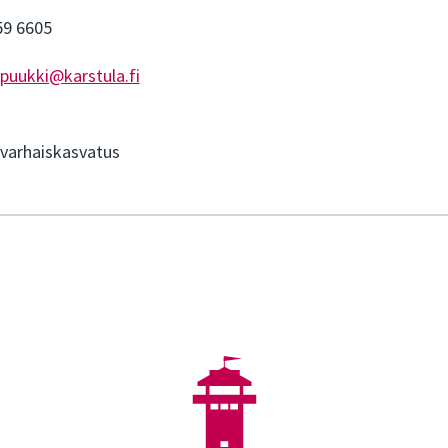
59 6605
.puukki@karstula.fi
 varhaiskasvatus