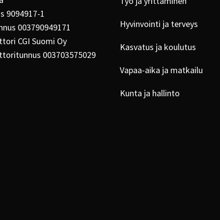
a
Työ ja yrittäminen
us 9094917-1
Hyvinvointi ja terveys
nnus 003790949171
tori CGI Suomi Oy
Kasvatus ja koulutus
ttoritunnus 003703575029
Vapaa-aika ja matkailu
Kunta ja hallinto