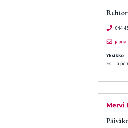
Rehtori
044 4
jaana.
Yksikkö
Esi- ja pe
Mervi
Päiväko