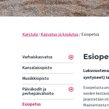
Karstula
Kasvatus ja koulutus
Esiopetus
/
/
Esiope
Varhaiskasvatus
Toggle menu
Kansalaisopisto
Lukuvuotena 
syntyneet) l
Musiikkiopisto
Esiopetusta an
Päiväkodit ja
Toggle menu
perhepäivähoito
vuoden kestävää
järjestetään si
Esiopetus
Maanantaista to