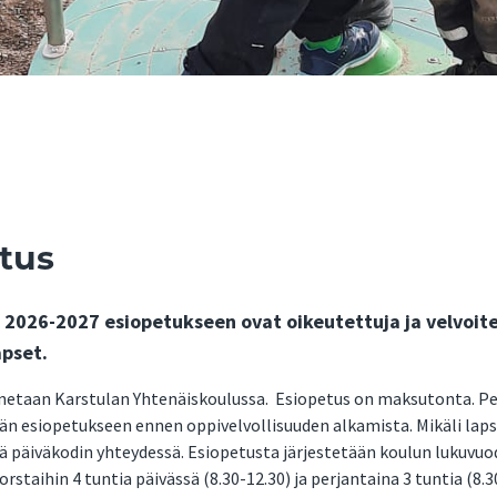
tus
2026-2027 esiopetukseen ovat oikeutettuja ja velvoite
apset.
netaan Karstulan Yhtenäiskoulussa. Esiopetus on maksutonta. Pe
n esiopetukseen ennen oppivelvollisuuden alkamista. Mikäli lapse
tä päiväkodin yhteydessä. Esiopetusta järjestetään koulun lukuvuod
rstaihin 4 tuntia päivässä (8.30-12.30) ja perjantaina 3 tuntia (