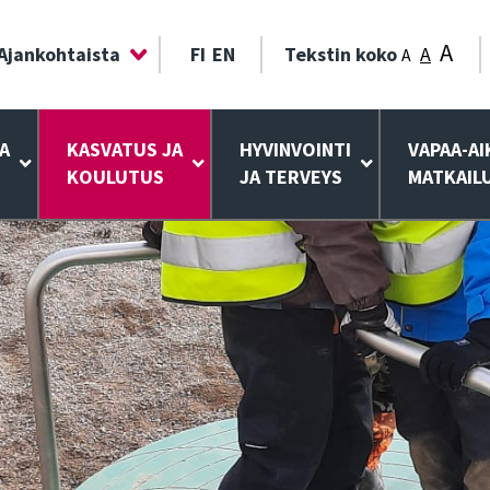
A
Ajankohtaista
FI
EN
Tekstin koko
A
A
A
KASVATUS JA
HYVINVOINTI
VAPAA-AI
KOULUTUS
JA TERVEYS
MATKAIL