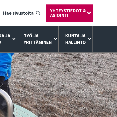
YHTEYSTIEDOT &
Hae sivustolta
ASIOINTI
KA JA
TYÖ JA
KUNTA JA
U
YRITTÄMINEN
HALLINTO