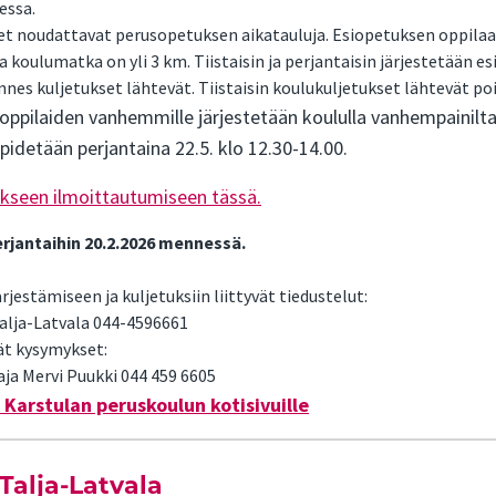
essa.
t noudattavat perusopetuksen aikatauluja. Esiopetuksen oppilaat
 ja koulumatka on yli 3 km. Tiistaisin ja perjantaisin järjestetään 
nes kuljetukset lähtevät. Tiistaisin koulukuljetukset lähtevät poi
ppilaiden vanhemmille järjestetään koululla vanhempainilta 
idetään perjantaina 22.5. klo 12.30-14.00.
tukseen ilmoittautumiseen tässä.
rjantaihin 20.2.2026 mennessä.
rjestämiseen ja kuljetuksiin liittyvät tiedustelut:
Talja-Latvala 044-4596661
ät kysymykset:
ja Mervi Puukki 044 459 6605
 Karstulan peruskoulun kotisivuille
Talja-Latvala