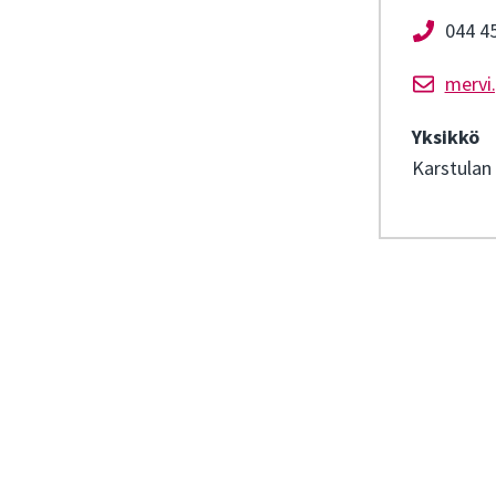
044 4
mervi
Yksikkö
Karstulan