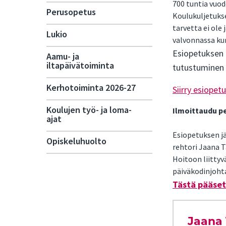
700 tuntia vuod
Perusopetus
Koulukuljetukse
tarvetta ei ole
Lukio
valvonnassa kun
Esiopetuksen o
Aamu- ja
iltapäivätoiminta
tutustuminen p
Kerhotoiminta 2026-27
Siirry esiope
Koulujen työ- ja loma-
Ilmoittaudu pe
ajat
Esiopetuksen jä
Opiskeluhuolto
rehtori Jaana 
Hoitoon liittyv
päiväkodinjohta
Tästä pääset
Jaana 