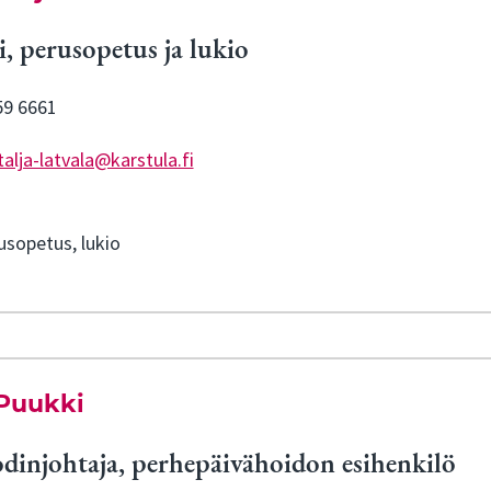
, perusopetus ja lukio
59 6661
talja-latvala@karstula.fi
rusopetus, lukio
 Puukki
dinjohtaja, perhepäivähoidon esihenkilö