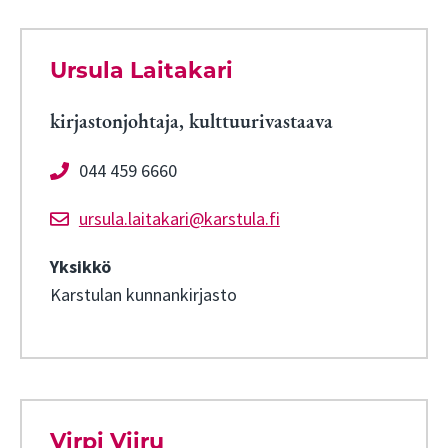
Ursula Laitakari
kirjastonjohtaja, kulttuurivastaava
044 459 6660
ursula.laitakari@karstula.fi
Yksikkö
Karstulan kunnankirjasto
Virpi Viiru