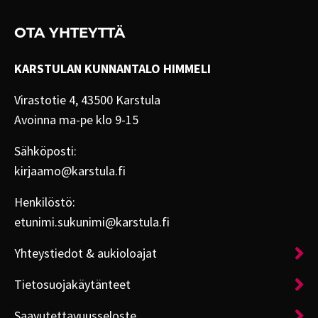
OTA YHTEYTTÄ
KARSTULAN KUNNANTALO HIMMELI
Virastotie 4, 43500 Karstula
Avoinna ma-pe klo 9-15
Sähköposti:
kirjaamo@karstula.fi
Henkilöstö:
etunimi.sukunimi@karstula.fi
Yhteystiedot & aukioloajat
Tietosuojakäytänteet
Saavutettavuusseloste