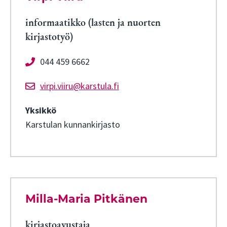
informaatikko (lasten ja nuorten
kirjastotyö)
044 459 6662
virpi.viiru@karstula.fi
Yksikkö
Karstulan kunnankirjasto
Milla-Maria Pitkänen
kirjastoavustaja