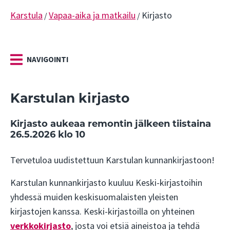
Karstula
Vapaa-aika ja matkailu
Kirjasto
/
/
NAVIGOINTI
Karstulan kirjasto
Kirjasto aukeaa remontin jälkeen tiistaina
26.5.2026 klo 10
Tervetuloa uudistettuun Karstulan kunnankirjastoon!
Karstulan kunnankirjasto kuuluu Keski-kirjastoihin
yhdessä muiden keskisuomalaisten yleisten
kirjastojen kanssa. Keski-kirjastoilla on yhteinen
verkkokirjasto
, josta voi etsiä aineistoa ja tehdä