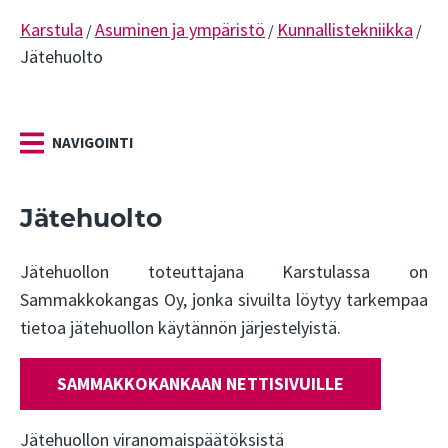
Karstula
Asuminen ja ympäristö
Kunnallistekniikka
/
/
/
Jätehuolto
NAVIGOINTI
Jätehuolto
Jätehuollon toteuttajana Karstulassa on
Sammakkokangas Oy, jonka sivuilta löytyy tarkempaa
tietoa jätehuollon käytännön järjestelyistä.
SAMMAKKOKANKAAN NETTISIVUILLE
Jätehuollon viranomaispäätöksistä