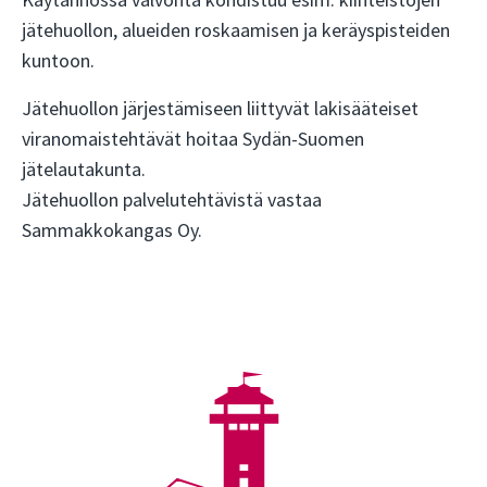
Käytännössä valvonta kohdistuu esim. kiinteistöjen
jätehuollon, alueiden roskaamisen ja keräyspisteiden
kuntoon.
Jätehuollon järjestämiseen liittyvät lakisääteiset
viranomaistehtävät hoitaa Sydän-Suomen
jätelautakunta.
Jätehuollon palvelutehtävistä vastaa
Sammakkokangas Oy.