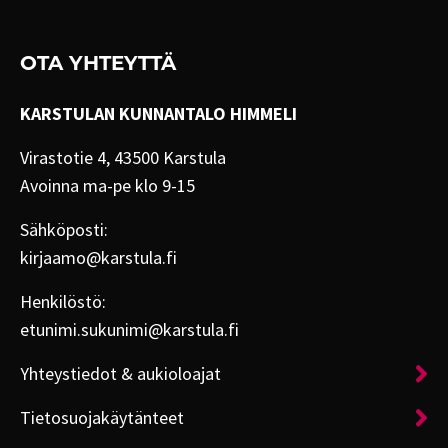
OTA YHTEYTTÄ
KARSTULAN KUNNANTALO HIMMELI
Virastotie 4, 43500 Karstula
Avoinna ma-pe klo 9-15
Sähköposti:
kirjaamo@karstula.fi
Henkilöstö:
etunimi.sukunimi@karstula.fi
Yhteystiedot & aukioloajat
Tietosuojakäytänteet