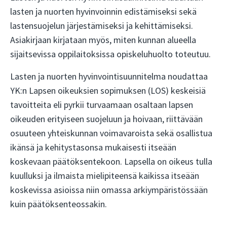
lasten ja nuorten hyvinvoinnin edistämiseksi sekä
lastensuojelun järjestämiseksi ja kehittämiseksi.
Asiakirjaan kirjataan myös, miten kunnan alueella
sijaitsevissa oppilaitoksissa opiskeluhuolto toteutuu.
Lasten ja nuorten hyvinvointisuunnitelma noudattaa
YK:n Lapsen oikeuksien sopimuksen (LOS) keskeisiä
tavoitteita eli pyrkii turvaamaan osaltaan lapsen
oikeuden erityiseen suojeluun ja hoivaan, riittävään
osuuteen yhteiskunnan voimavaroista sekä osallistua
ikänsä ja kehitystasonsa mukaisesti itseään
koskevaan päätöksentekoon. Lapsella on oikeus tulla
kuulluksi ja ilmaista mielipiteensä kaikissa itseään
koskevissa asioissa niin omassa arkiympäristössään
kuin päätöksenteossakin.