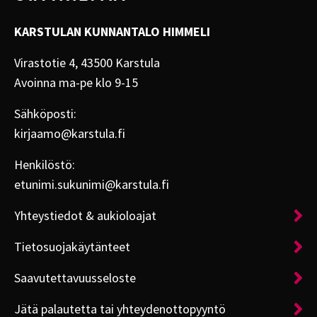
KARSTULAN KUNNANTALO HIMMELI
Virastotie 4, 43500 Karstula
Avoinna ma-pe klo 9-15
Sähköposti:
kirjaamo@karstula.fi
Henkilöstö:
etunimi.sukunimi@karstula.fi
Yhteystiedot & aukioloajat
Tietosuojakäytänteet
Saavutettavuusseloste
Jätä palautetta tai yhteydenottopyyntö