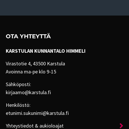
OTA YHTEYTTÄ
KARSTULAN KUNNANTALO HIMMELI
Virastotie 4, 43500 Karstula
Avoinna ma-pe klo 9-15
Sähköposti:
kirjaamo@karstula.fi
Henkilöstö:
etunimi.sukunimi@karstula.fi
Yhteystiedot & aukioloajat