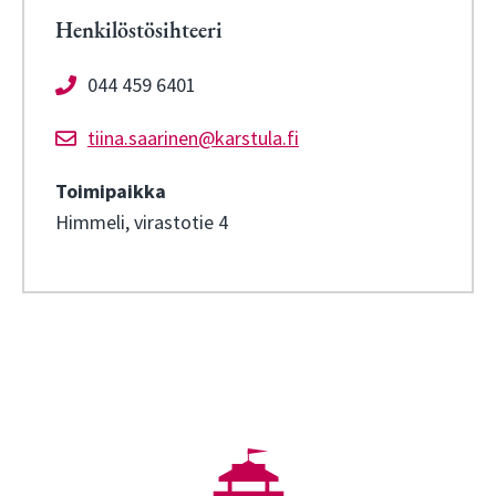
Henkilöstösihteeri
044 459 6401
tiina.saarinen@karstula.fi
Toimipaikka
Himmeli, virastotie 4