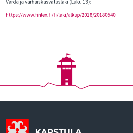
Varda ja varhaiskasvatuslaki (Luku 13):
https://www.finlex.fi/fi/laki/alkup/2018/20180540