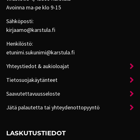
Avoinna ma-pe klo 9-15
Sähköposti:
kirjaamo@karstula.fi
Henkilöstö:
etunimi.sukunimi@karstula.fi
Yhteystiedot & aukioloajat
Tietosuojakäytänteet
Saavutettavuusseloste
Jätä palautetta tai yhteydenottopyyntö
LASKUTUSTIEDOT