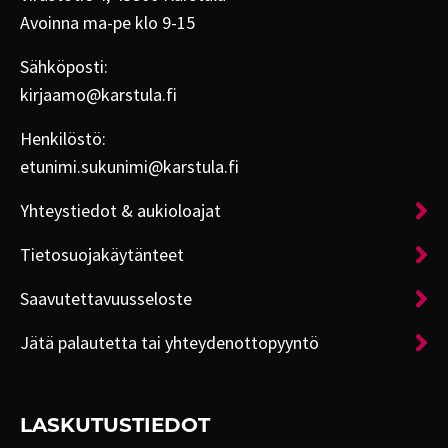
Avoinna ma-pe klo 9-15
Sähköposti:
kirjaamo@karstula.fi
Henkilöstö:
etunimi.sukunimi@karstula.fi
Yhteystiedot & aukioloajat
Tietosuojakäytänteet
Saavutettavuusseloste
Jätä palautetta tai yhteydenottopyyntö
LASKUTUSTIEDOT