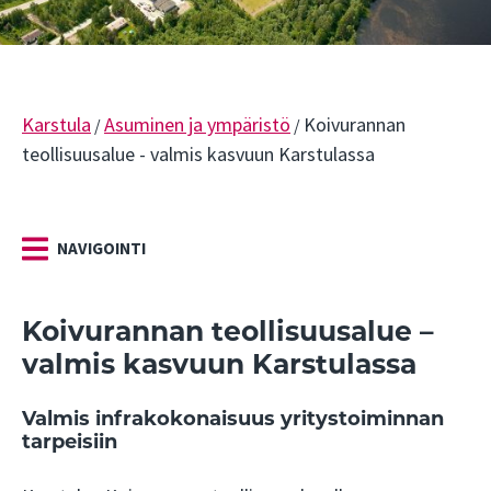
Karstula
Asuminen ja ympäristö
Koivurannan
/
/
teollisuusalue - valmis kasvuun Karstulassa
NAVIGOINTI
Koivurannan teollisuusalue –
valmis kasvuun Karstulassa
Valmis infrakokonaisuus yritystoiminnan
tarpeisiin