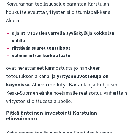
Koivurannan teollisuusalue parantaa Karstulan
houkuttelevuutta yritysten sijoittumispaikkana.
Alueen:
sijainti VT13 tien varrella Jyväskylä ja Kokkolan
välillä
riittävän suuret tonttikoot
valmiin infran korkea laatu
ovat herättäneet kiinnostusta jo hankkeen
toteutuksen aikana, ja
yritysneuvotteluja on
käynnissä
. Alueen merkitys Karstulan ja Pohjoisen
Keski-Suomen elinkeinoelämälle realisoituu vaiheittain
yritysten sijoittuessa alueelle.
Pitkäjänteinen investointi Karstulan
elinvoimaan