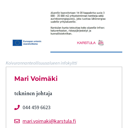
Koivurannanteollisuusalueen infokyltti
Mari Voimäki
tekninen johtaja
044 459 6623
mari.voimaki@karstula.fi