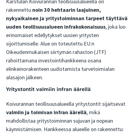
Karstulan Koivurannan teollisuusalueella on
rakennettu
noin 30 hehtaarin laajuinen,
nykyaikainen ja yritystoiminnan tarpeet täyttävä
uuden teollisuusalueen infrakokonaisuus
, joka luo
erinomaiset edellytykset uusien yritysten
sijoittumiselle. Alue on toteutettu EU:n
Oikeudenmukaisen siirtymän rahaston (JTF)
rahoittamana investointihankkeena osana
elinkeinorakenteen uudistamista turvetoimialan
alasajon jälkeen.
Yritystontit valmiin infran äärellä
Koivurannan teollisuusalueella yritystontit sijaitsevat
valmiin ja toimivan infran äärellä
, mikä
mahdollistaa yritystoiminnan sujuvan ja nopean
käynnistämisen. Hankkeessa alueelle on rakennettu: