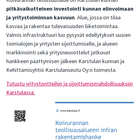
Koivurannan teollisuusalue on Karstulan kunnan
pitkävaikutteinen investointi kunnan elinvoimaan
ja yritystoiminnan kasvuun
. Alue, jossa on tilaa
kasvaa ja rakentaa tulevaisuuden liiketoimintaa.
Valmis infrastruktuuri luo pysyvät edellytykset uusien
toimialojen ja yritysten sijoittumiselle, ja alueen
markkinointi sekä yritysneuvottelut jatkuvat
hankkeen päättymisen jälkeen Karstulan kunnan ja
Kehittämisyhtiö Karstulanseutu Oy:n toimesta.
Tutustu yritystontteihin ja sijoittumismahdollisuuksiin
Karstulassa.