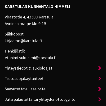
KARSTULAN KUNNANTALO HIMMELI
Virastotie 4, 43500 Karstula
Avoinna ma-pe klo 9-15
Sähköposti:
kirjaamo@karstula.fi
Henkilöstö:
etunimi.sukunimi@karstula.fi
Yhteystiedot & aukioloajat
Tietosuojakäytänteet
Saavutettavuusseloste
Jätä palautetta tai yhteydenottopyyntö