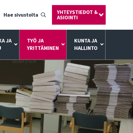
YHTEYSTIEDOT &
Hae sivustolta
ASIOINTI
KA JA
TYÖ JA
KUNTA JA
U
YRITTÄMINEN
HALLINTO