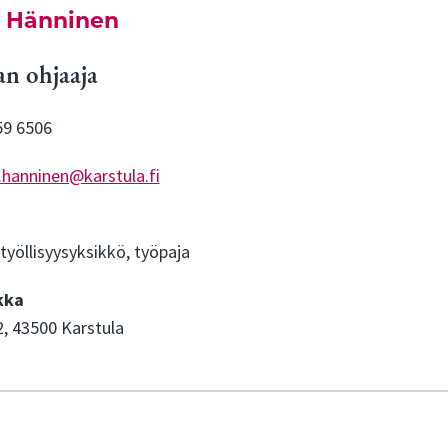
i Hänninen
an ohjaaja
59 6506
.hanninen@karstula.fi
työllisyysyksikkö, työpaja
kka
2, 43500 Karstula