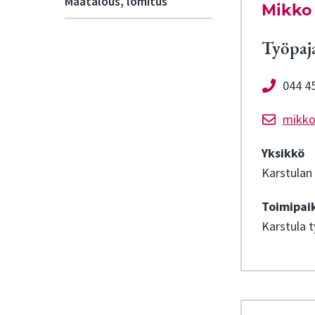
Maatalous, lomitus
Mikko 
Työpaja
044 4
mikko.
Yksikkö
Karstulan 
Toimipai
Karstula 