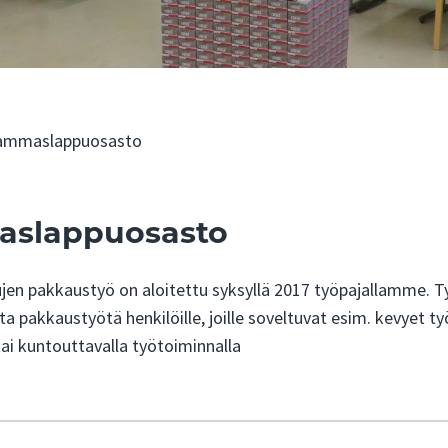
ammaslappuosasto
slappuosasto
n pakkaustyö on aloitettu syksyllä 2017 työpajallamme. T
ta pakkaustyötä henkilöille, joille soveltuvat esim. kevyet t
tai kuntouttavalla työtoiminnalla