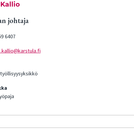
Kallio
n johtaja
59 6407
kallio@karstula.fi
työllisyysyksikkö
kka
työpaja