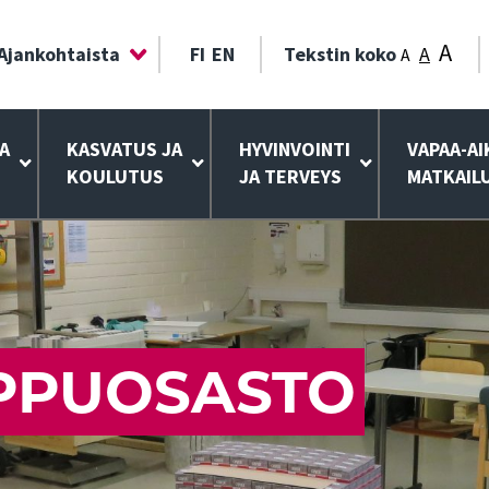
A
Ajankohtaista
FI
EN
Tekstin koko
A
A
A
KASVATUS JA
HYVINVOINTI
VAPAA-AI
KOULUTUS
JA TERVEYS
MATKAIL
PPUOSASTO