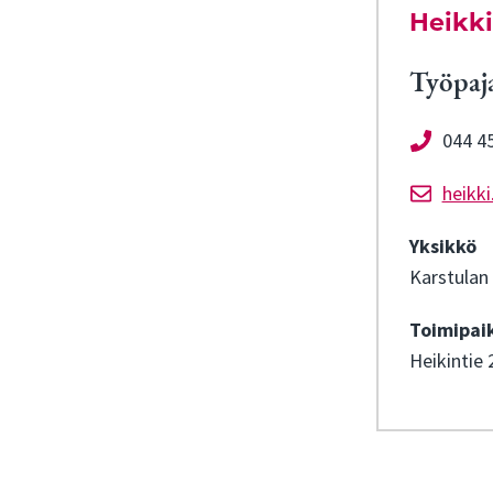
Heikk
Työpaj
044 4
heikki
Yksikkö
Karstulan 
Toimipai
Heikintie 