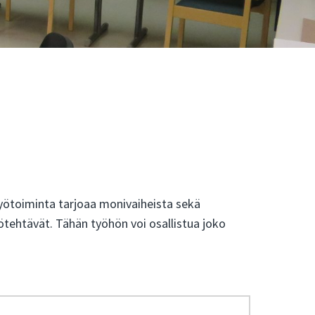
yötoiminta tarjoaa monivaiheista sekä
yötehtävät. Tähän työhön voi osallistua joko