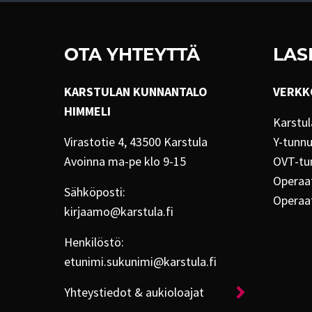
OTA YHTEYTTÄ
LAS
KARSTULAN KUNNANTALO
VERKK
HIMMELI
Karstul
Virastotie 4, 43500 Karstula
Y-tunn
Avoinna ma-pe klo 9-15
OVT-tu
Operaat
Sähköposti:
Operaa
kirjaamo@karstula.fi
Henkilöstö:
etunimi.sukunimi@karstula.fi
Yhteystiedot & aukioloajat