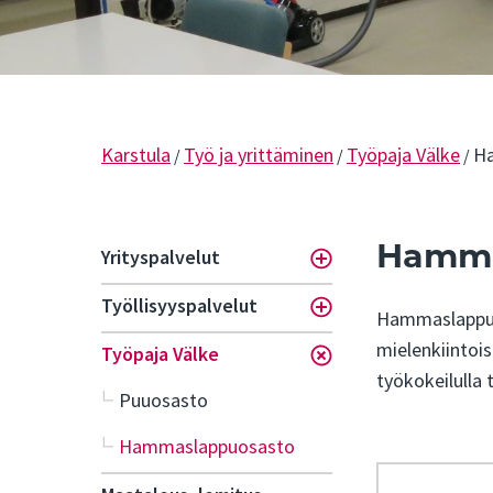
Karstula
Työ ja yrittäminen
Työpaja Välke
H
/
/
/
Hamma
Yrityspalvelut
Toggle menu
Työllisyyspalvelut
Toggle menu
Hammaslappuje
mielenkiintois
Työpaja Välke
Toggle menu
työkokeilulla 
Puuosasto
Hammaslappuosasto