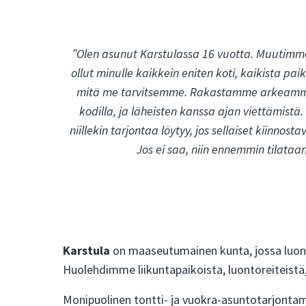
”Olen asunut Karstulassa 16 vuotta. Muutimm
ollut minulle kaikkein eniten koti, kaikista paik
mitä me tarvitsemme. Rakastamme arkeamme täl
kodilla, ja läheisten kanssa ajan viettämist
niillekin tarjontaa löytyy, jos sellaiset kiinn
Jos ei saa, niin ennemmin tilataa
Karstula
on maaseutumainen kunta, jossa luont
Huolehdimme liikuntapaikoista, luontoreiteistä, 
Monipuolinen tontti- ja vuokra-asuntotarjonta