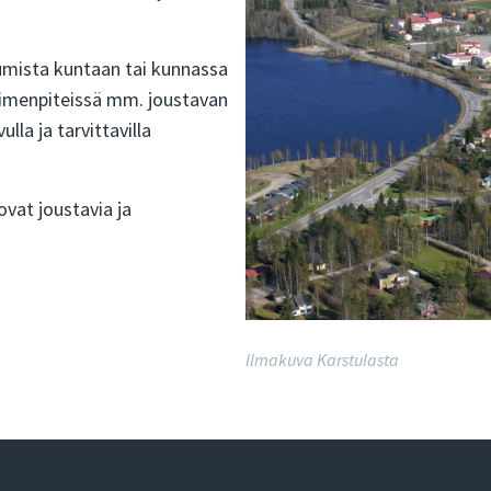
tumista kuntaan tai kunnassa
toimenpiteissä mm. joustavan
la ja tarvittavilla
vat joustavia ja
Ilmakuva Karstulasta