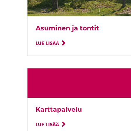
Asuminen ja tontit
LUE LISÄÄ
Karttapalvelu
LUE LISÄÄ