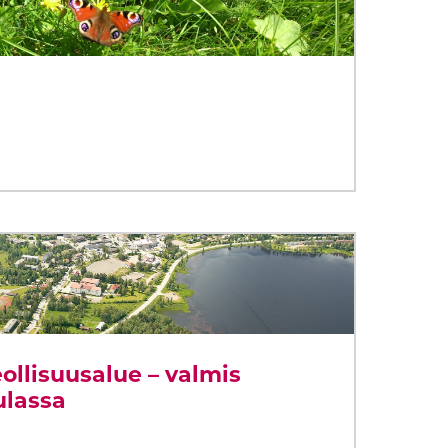
ollisuusalue – valmis
ulassa