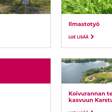
Ilmastotyö
LUE LISÄÄ
Koivurannan te
kasvuun Karst