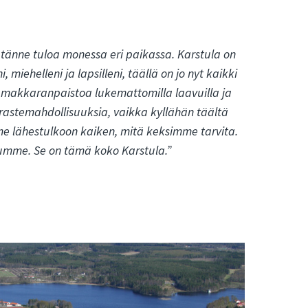
änne tuloa monessa eri paikassa. Karstula on
 miehelleni ja lapsilleni, täällä on jo nyt kaikki
a makkaranpaistoa lukemattomilla laavuilla ja
rrastemahdollisuuksia, vaikka kyllähän täältä
amme lähestulkoon kaiken, mitä keksimme tarvita.
asumme. Se on tämä koko Karstula.”