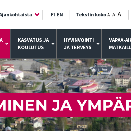
A
Ajankohtaista
FI
EN
Tekstin koko
A
A
A
KASVATUS JA
HYVINVOINTI
VAPAA-AI
KOULUTUS
JA TERVEYS
MATKAIL
INEN JA YMPÄ