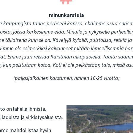
minunkarstula
e kaupungista tänne perheeni kanssa, ehdimme asua ennen t
oista, joissa kerkesimme elää. Minulle ja nykyiselle perheelleni,
laisena kuin se on. Kävelyjä kylällä, puistoissa, retkiä j
ä. Emme ole esimerkiksi kaivanneet mitään ihmeellisempiä ha
ostavat. Emme juuri reissaa Karstulan ulkopuolella. Täältä sa
n, kun poistutaan kotoa. Koti ei ole pelkästään talo, missä 
(paljasjalkainen karstunen, nainen 16-25 vuotta)
o on lähellä ihmistä.
laduista ja virkistysalueista.
mme mahdollistaa hyvin