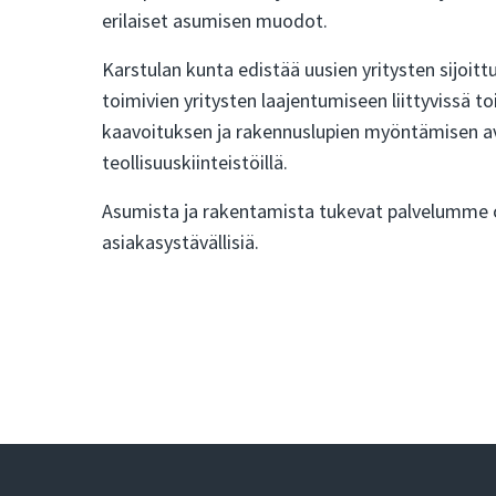
erilaiset asumisen muodot.
Karstulan kunta edistää uusien yritysten sijoit
toimivien yritysten laajentumiseen liittyvissä 
kaavoituksen ja rakennuslupien myöntämisen avul
teollisuuskiinteistöillä.
Asumista ja rakentamista tukevat palvelumme o
asiakasystävällisiä.