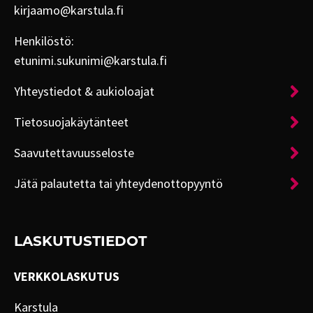
kirjaamo@karstula.fi
Henkilöstö:
etunimi.sukunimi@karstula.fi
Yhteystiedot & aukioloajat
Tietosuojakäytänteet
Saavutettavuusseloste
Jätä palautetta tai yhteydenottopyyntö
LASKUTUSTIEDOT
VERKKOLASKUTUS
Karstula