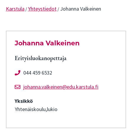
Karstula
Yhteystiedot
Johanna Valkeinen
/
/
Johanna Valkeinen
Erityisluokanopettaja
044 459 6532
johanna.valkeinen@edu.karstula.fi
Yksikkö
Yhtenäiskoulu,lukio