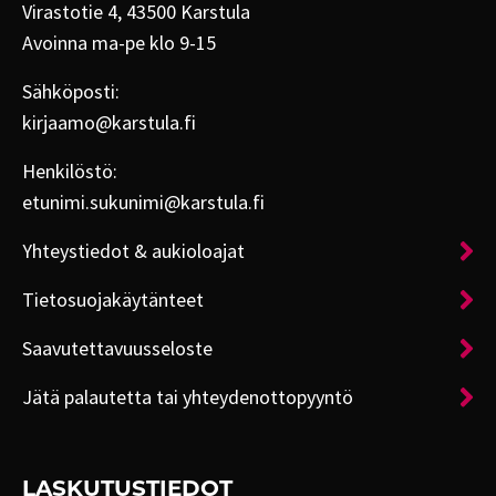
Virastotie 4, 43500 Karstula
Avoinna ma-pe klo 9-15
Sähköposti:
kirjaamo@karstula.fi
Henkilöstö:
etunimi.sukunimi@karstula.fi
Yhteystiedot & aukioloajat
Tietosuojakäytänteet
Saavutettavuusseloste
Jätä palautetta tai yhteydenottopyyntö
LASKUTUSTIEDOT