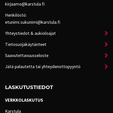
kirjaamo@karstula.fi
Henkilöstö:
etunimi.sukunimi@karstula.fi
Yhteystiedot & aukioloajat
Tietosuojakäytänteet
Saavutettavuusseloste
Jätä palautetta tai yhteydenottopyyntö
LASKUTUSTIEDOT
VERKKOLASKUTUS
Karstula