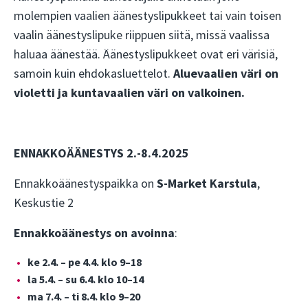
molempien vaalien äänestyslipukkeet tai vain toisen
vaalin äänestyslipuke riippuen siitä, missä vaalissa
haluaa äänestää. Äänestyslipukkeet ovat eri värisiä,
samoin kuin ehdokasluettelot.
Aluevaalien väri on
violetti ja kuntavaalien väri on valkoinen.
ENNAKKOÄÄNESTYS 2.-8.4.2025
Ennakkoäänestyspaikka on
S-Market Karstula
,
Keskustie 2
Ennakkoäänestys on avoinna
:
ke 2.4. – pe 4.4. klo 9–18
la 5.4. – su 6.4. klo 10–14
ma 7.4. – ti 8.4. klo 9–20