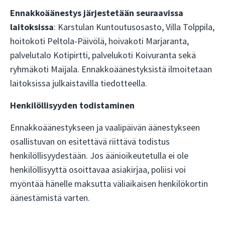
Ennakkoäänestys järjestetään seuraavissa
laitoksissa
: Karstulan Kuntoutusosasto, Villa Tolppila,
hoitokoti Peltola-Päivölä, hoivakoti Marjaranta,
palvelutalo Kotipirtti, palvelukoti Koivuranta sekä
ryhmäkoti Maijala. Ennakkoäänestyksistä ilmoitetaan
laitoksissa julkaistavilla tiedotteella.
Henkilöllisyyden todistaminen
Ennakkoäänestykseen ja vaalipäivän äänestykseen
osallistuvan on esitettävä riittävä todistus
henkilöllisyydestään. Jos äänioikeutetulla ei ole
henkilöllisyyttä osoittavaa asiakirjaa, poliisi voi
myöntää hänelle maksutta väliaikaisen henkilökortin
äänestämistä varten.