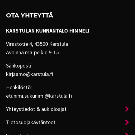
OTA YHTEYTTÄ
KARSTULAN KUNNANTALO HIMMELI
Virastotie 4, 43500 Karstula
Avoinna ma-pe klo 9-15
Sähköposti:
kirjaamo@karstula.fi
Henkilöstö:
etunimi.sukunimi@karstula.fi
Yhteystiedot & aukioloajat
Tietosuojakäytänteet