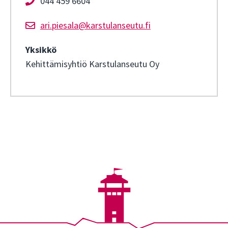
044 459 6604
ari.piesala@karstulanseutu.fi
Yksikkö
Kehittämisyhtiö Karstulanseutu Oy