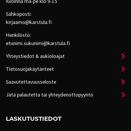
Avoinna ma-pe klo 9-15
Sähköposti:
kirjaamo@karstula.fi
Henkilöstö:
etunimi.sukunimi@karstula.fi
Yhteystiedot & aukioloajat
Tietosuojakäytänteet
Saavutettavuusseloste
Jätä palautetta tai yhteydenottopyyntö
LASKUTUSTIEDOT