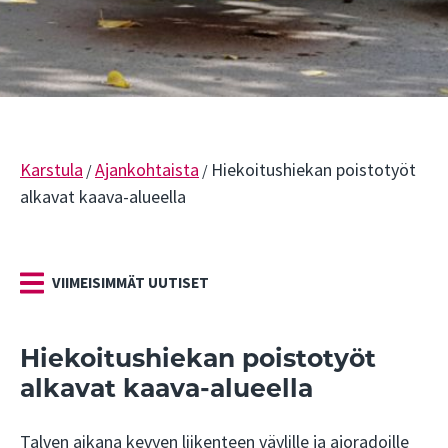
Karstula
Ajankohtaista
Hiekoitushiekan poistotyöt
/
/
alkavat kaava-alueella
VIIMEISIMMÄT UUTISET
Hiekoitushiekan poistotyöt
alkavat kaava-alueella
Talven aikana kevyen liikenteen väylille ja ajoradoille