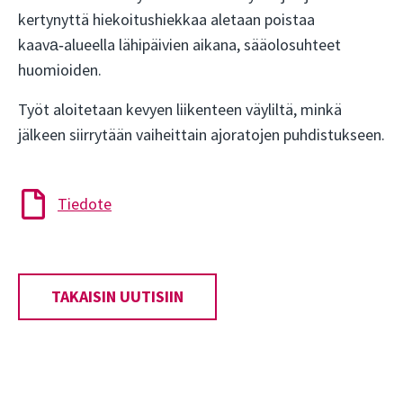
kertynyttä hiekoitushiekkaa aletaan poistaa
kaava‑alueella lähipäivien aikana, sääolosuhteet
huomioiden.
Työt aloitetaan kevyen liikenteen väyliltä, minkä
jälkeen siirrytään vaiheittain ajoratojen puhdistukseen.
Tiedote
TAKAISIN UUTISIIN