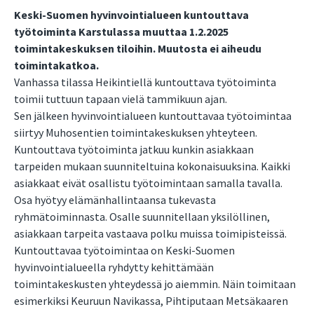
Keski-Suomen hyvinvointialueen kuntouttava
työtoiminta Karstulassa muuttaa 1.2.2025
toimintakeskuksen tiloihin. Muutosta ei aiheudu
toimintakatkoa.
Vanhassa tilassa Heikintiellä kuntouttava työtoiminta
toimii tuttuun tapaan vielä tammikuun ajan.
Sen jälkeen hyvinvointialueen kuntouttavaa työtoimintaa
siirtyy Muhosentien toimintakeskuksen yhteyteen.
Kuntouttava työtoiminta jatkuu kunkin asiakkaan
tarpeiden mukaan suunniteltuina kokonaisuuksina. Kaikki
asiakkaat eivät osallistu työtoimintaan samalla tavalla.
Osa hyötyy elämänhallintaansa tukevasta
ryhmätoiminnasta. Osalle suunnitellaan yksilöllinen,
asiakkaan tarpeita vastaava polku muissa toimipisteissä.
Kuntouttavaa työtoimintaa on Keski-Suomen
hyvinvointialueella ryhdytty kehittämään
toimintakeskusten yhteydessä jo aiemmin. Näin toimitaan
esimerkiksi Keuruun Navikassa, Pihtiputaan Metsäkaaren