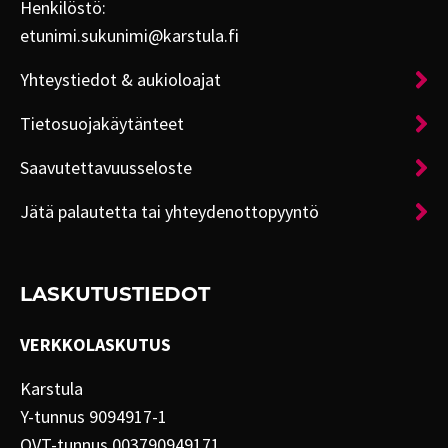
Henkilöstö:
etunimi.sukunimi@karstula.fi
Yhteystiedot & aukioloajat
Tietosuojakäytänteet
Saavutettavuusseloste
Jätä palautetta tai yhteydenottopyyntö
LASKUTUSTIEDOT
VERKKOLASKUTUS
Karstula
Y-tunnus 9094917-1
OVT-tunnus 003790949171