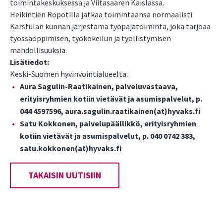
toimintakeskuksessa ja Viitasaaren Kaislassa.
Heikintien Ropotilla jatkaa toimintaansa normaalisti
Karstulan kunnan järjestämä työpajatoiminta, joka tarjoaa
työssäoppimisen, työkokeilun ja työllistymisen
mahdollisuuksia.
Lisätiedot:
Keski-Suomen hyvinvointialueelta:
Aura Sagulin-Raatikainen, palveluvastaava,
erityisryhmien kotiin vietävät ja asumispalvelut, p.
044 4597596, aura.sagulin.raatikainen(at)hyvaks.fi
Satu Kokkonen, palvelupäällikkö, erityisryhmien
kotiin vietävät ja asumispalvelut, p. 040 0742 383,
satu.kokkonen(at)hyvaks.fi
TAKAISIN UUTISIIN