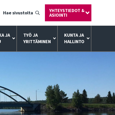
YHTEYSTIEDOT &
Hae sivustolta
ASIOINTI
KA JA
TYÖ JA
KUNTA JA
U
YRITTÄMINEN
HALLINTO