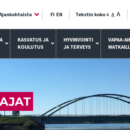
A
Ajankohtaista
FI
EN
Tekstin koko
A
A
A
KASVATUS JA
HYVINVOINTI
VAPAA-AI
KOULUTUS
JA TERVEYS
MATKAIL
AJAT