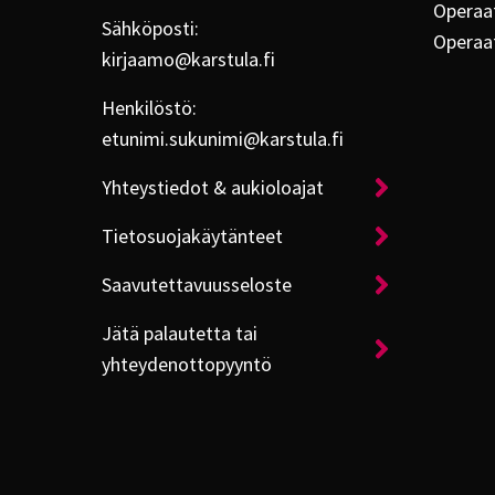
Operaat
Sähköposti:
Operaa
kirjaamo@karstula.fi
Henkilöstö:
etunimi.sukunimi@karstula.fi
Yhteystiedot & aukioloajat
Tietosuojakäytänteet
Saavutettavuusseloste
Jätä palautetta tai
yhteydenottopyyntö