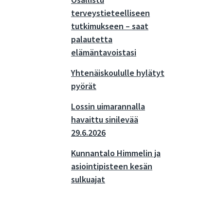
Osallistu
terveystieteelliseen
tutkimukseen – saat
palautetta
elämäntavoistasi
Yhtenäiskoululle hylätyt
pyörät
Lossin uimarannalla
havaittu sinilevää
29.6.2026
Kunnantalo Himmelin ja
asiointipisteen kesän
sulkuajat