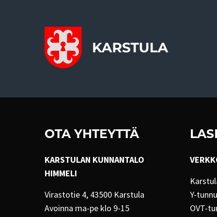
OTA YHTEYTTÄ
LAS
KARSTULAN KUNNANTALO
VERKK
HIMMELI
Karstul
Virastotie 4, 43500 Karstula
Y-tunn
Avoinna ma-pe klo 9-15
OVT-tu