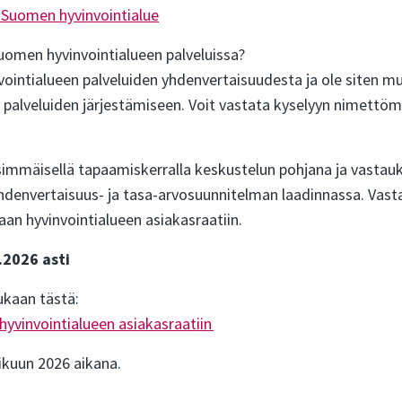
i-Suomen hyvinvointialue
Suomen hyvinvointialueen palveluissa?
ointialueen palveluiden yhdenvertaisuudesta ja ole siten m
alveluiden järjestämiseen. Voit vastata kyselyyn nimettömä
simmäisellä tapaamiskerralla keskustelun pohjana ja vastau
yhdenvertaisuus- ja tasa-arvosuunnitelman laadinnassa. Vas
an hyvinvointialueen asiakasraatiin.
.2026 asti
ukaan tästä:
hyvinvointialueen asiakasraatiin
mikuun 2026 aikana.