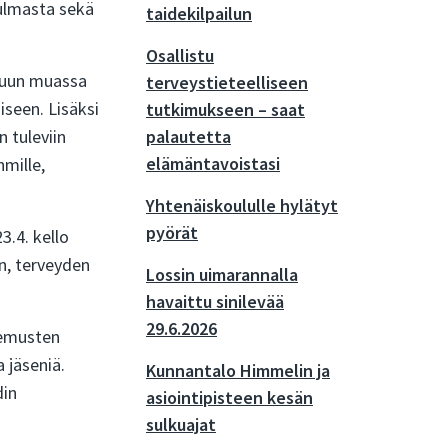
kulmasta sekä
taidekilpailun
Osallistu
 muun muassa
terveystieteelliseen
iseen. Lisäksi
tutkimukseen – saat
 tuleviin
palautetta
elämäntavoistasi
mille,
Yhtenäiskoululle hylätyt
pyörät
3.4. kello
n, terveyden
Lossin uimarannalla
havaittu sinilevää
29.6.2026
kemusten
 jäseniä.
Kunnantalo Himmelin ja
din
asiointipisteen kesän
sulkuajat