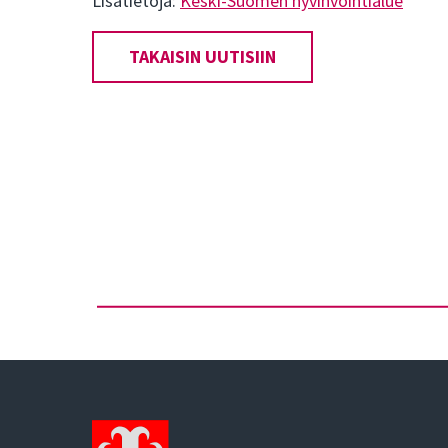
Lisätietoja:
Keski-Suomen hyvinvointialue
TAKAISIN UUTISIIN