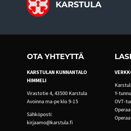
OTA YHTEYTTÄ
LAS
KARSTULAN KUNNANTALO
VERKK
HIMMELI
Karstul
Virastotie 4, 43500 Karstula
Y-tunn
Avoinna ma-pe klo 9-15
OVT-tu
Operaat
Sähköposti:
Operaa
kirjaamo@karstula.fi