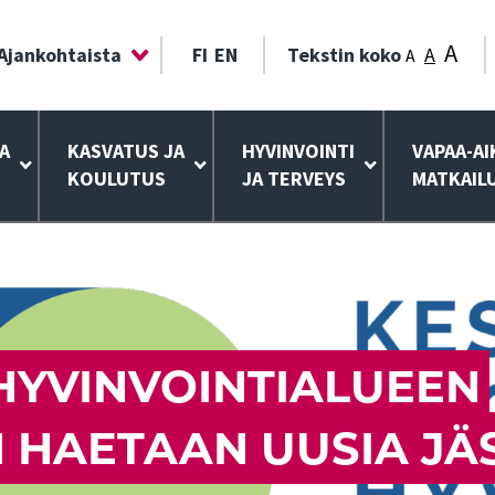
A
Ajankohtaista
FI
EN
Tekstin koko
A
A
A
KASVATUS JA
HYVINVOINTI
VAPAA-AI
KOULUTUS
JA TERVEYS
MATKAIL
HYVINVOINTIALUEEN
N HAETAAN UUSIA JÄ