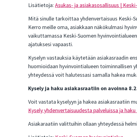
Lisätietoja:
Asukas- ja asiakasosallisuus | Kesk
Mitä sinulle tarkoittaa yhdenvertaisuus Keski-
Kerro meille oma, asiakkaan näkökulmasi hyvinv
vaikuttamassa Keski-Suomen hyvinvointialueen p
ajatuksesi vapaasti.
Kyselyn vastauksia käytetään asiakasraadin en
huomioidaan hyvinvointialueen toiminnallisen 
yhteydessä voit halutessasi samalla hakea muka
Kysely ja haku asiakasraatiin on avoinna 8.2
Voit vastata kyselyyn ja hakea asiakasraatiin m
Kysely yhdenvertaisuudesta palveluissa ja haku 
Asiakaraatiin valittuihin ollaan yhteydessä hel