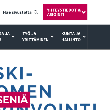
YHTEYSTIEDOT &
Hae sivustolta
ASIOINTI
KA JA
TYÖ JA
KUNTA JA
U
YRITTÄMINEN
HALLINTO
SENIÄ