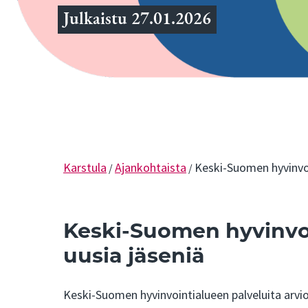
Julkaistu 27.01.2026
Karstula
Ajankohtaista
Keski-Suomen hyvinvoi
/
/
Keski-Suomen hyvinvoi
uusia jäseniä
Keski-Suomen hyvinvointialueen palveluita arvioiv