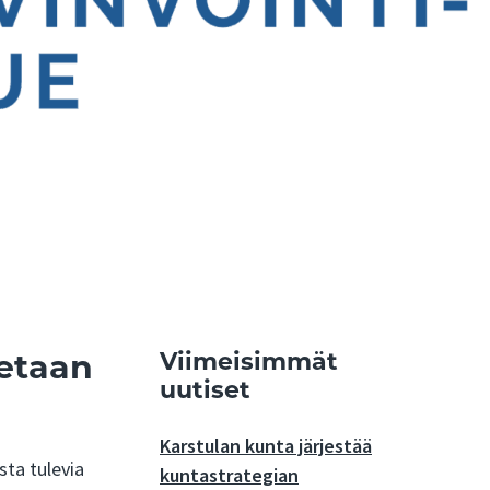
aetaan
Viimeisimmät
uutiset
Karstulan kunta järjestää
sta tulevia
kuntastrategian