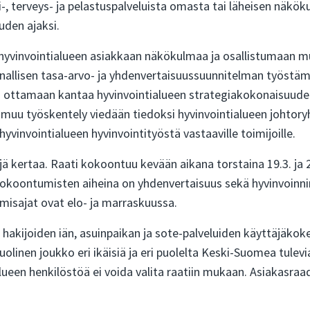
i-, terveys- ja pelastuspalveluista omasta tai läheisen näkö
uden ajaksi.
 hyvinvointialueen asiakkaan näkökulmaa ja osallistumaan
nnallisen tasa-arvo- ja yhdenvertaisuussuunnitelman työstäm
ta ottamaan kantaa hyvinvointialueen strategiakokonaisuuden
 muu työskentely viedään tiedoksi hyvinvointialueen johtoryh
 hyvinvointialueen hyvinvointityöstä vastaaville toimijoille.
ä kertaa. Raati kokoontuu kevään aikana torstaina 19.3. ja 2
okoontumisten aiheina on yhdenvertaisuus sekä hyvinvoinni
misajat ovat elo- ja marraskuussa.
 hakijoiden iän, asuinpaikan ja sote-palveluiden käyttäjäko
olinen joukko eri ikäisiä ja eri puolelta Keski-Suomea tulevia
lueen henkilöstöä ei voida valita raatiin mukaan. Asiakasraa