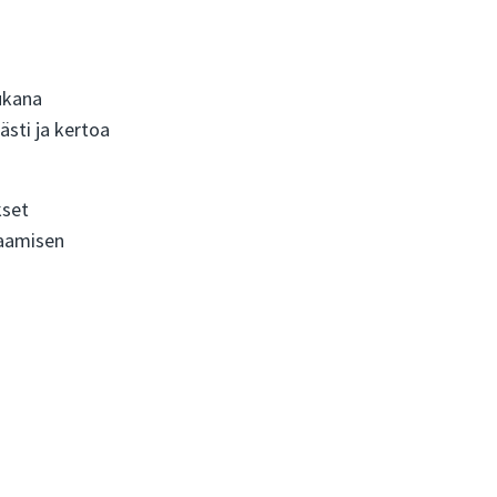
ukana
sti ja kertoa
kset
taamisen