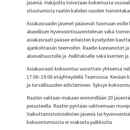
jäseniä. Hakijoilta toivotaan kokemusta sosiaal
sitoutumista raatiin kahden vuoden toimintaka
Asiakasraadin jäsenet pääsevät tuomaan esille
alueellisen hyvinvointisuunnitelman sekä toimi
asiakasraati pääsee erilaisten kyselyiden kaut
ajankohtaisiin teemoihin. Raadin kannanotot ja
aluevaltuustolle ja -hallitukselle sekä kuntien ja
Asiakasraati kokoontuu vuosittain yhteensä nelj
17.00–19.00 etäyhteydellä Teamsissa. Kevään k
ja turvallisuuden edistäminen. Syksyn kokoontu
Raatiin valitaan mukaan enimmillään 20 jäsentä
perusteella. Raatiin pyritään valitsemaan monipu
Vaikuttamistoimielinten jäseniä tai hyvinvointia
kokoontumisista ei makseta palkkioita.