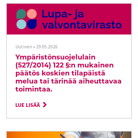
Uutinen
•
29.05.2026
Ympäristönsuojelulain
(527/2014) 122 §:n mukainen
päätös koskien tilapäistä
melua tai tärinää aiheuttavaa
toimintaa.
LUE LISÄÄ