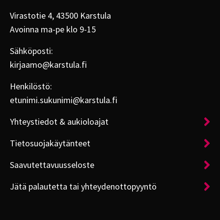
Virastotie 4, 43500 Karstula
Avoinna ma-pe klo 9-15
Sähköposti:
kirjaamo@karstula.fi
Henkilöstö:
etunimi.sukunimi@karstula.fi
Yhteystiedot & aukioloajat
Tietosuojakäytänteet
Saavutettavuusseloste
Jätä palautetta tai yhteydenottopyyntö