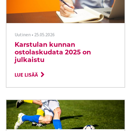
Uutinen
•
25.05.2026
Karstulan kunnan
ostolaskudata 2025 on
julkaistu
LUE LISÄÄ