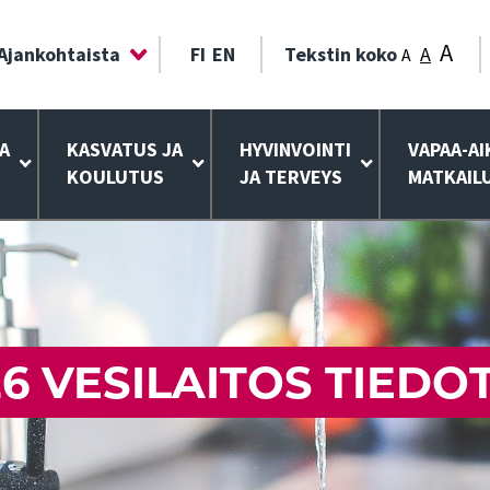
A
Ajankohtaista
FI
EN
Tekstin koko
A
A
A
KASVATUS JA
HYVINVOINTI
VAPAA-AI
KOULUTUS
JA TERVEYS
MATKAIL
026 VESILAITOS TIED