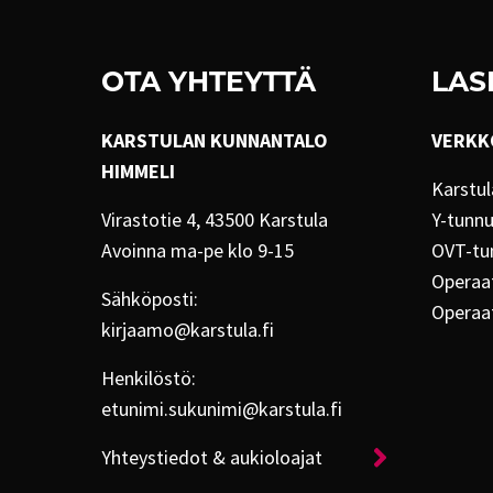
OTA YHTEYTTÄ
LAS
KARSTULAN KUNNANTALO
VERKK
HIMMELI
Karstul
Virastotie 4, 43500 Karstula
Y-tunn
Avoinna ma-pe klo 9-15
OVT-tu
Operaat
Sähköposti:
Operaa
kirjaamo@karstula.fi
Henkilöstö:
etunimi.sukunimi@karstula.fi
Yhteystiedot & aukioloajat