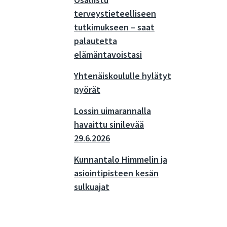
Osallistu
terveystieteelliseen
tutkimukseen – saat
palautetta
elämäntavoistasi
Yhtenäiskoululle hylätyt
pyörät
Lossin uimarannalla
havaittu sinilevää
29.6.2026
Kunnantalo Himmelin ja
asiointipisteen kesän
sulkuajat