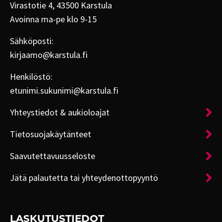
Virastotie 4, 43500 Karstula
Avoinna ma-pe klo 9-15
Sähköposti:
kirjaamo@karstula.fi
Henkilöstö:
etunimi.sukunimi@karstula.fi
Yhteystiedot & aukioloajat
Tietosuojakäytänteet
Saavutettavuusseloste
Jätä palautetta tai yhteydenottopyyntö
LASKUTUSTIEDOT