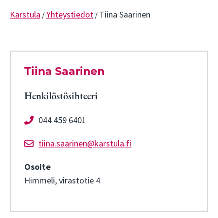
Karstula
Yhteystiedot
Tiina Saarinen
/
/
Tiina Saarinen
Henkilöstösihteeri
044 459 6401
tiina.saarinen@karstula.fi
Osoite
Himmeli, virastotie 4