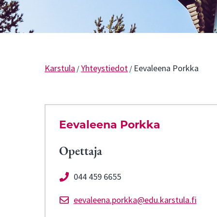
Karstula
Yhteystiedot
Eevaleena Porkka
/
/
Eevaleena Porkka
Opettaja
044 459 6655
eevaleena.porkka@edu.karstula.fi