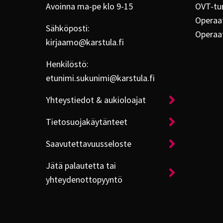
Avoinna ma-pe klo 9-15
OVT-tu
Operaat
Sähköposti:
Operaa
kirjaamo@karstula.fi
Henkilöstö:
etunimi.sukunimi@karstula.fi
Yhteystiedot & aukioloajat
Tietosuojakäytänteet
Saavutettavuusseloste
Jätä palautetta tai
yhteydenottopyyntö