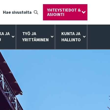
YHTEYSTIEDOT &
Hae sivustolta
ASIOINTI
KA JA
TYÖ JA
KUNTA JA
U
YRITTÄMINEN
HALLINTO