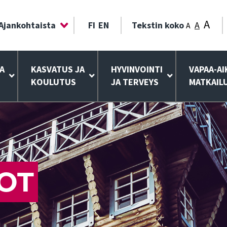
A
Ajankohtaista
FI
EN
Tekstin koko
A
A
A
KASVATUS JA
HYVINVOINTI
VAPAA-AI
KOULUTUS
JA TERVEYS
MATKAIL
OT