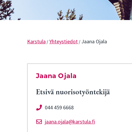
Karstula
Yhteystiedot
Jaana Ojala
/
/
Jaana Ojala
Etsivä nuorisotyöntekijä
044 459 6668
jaana.ojala@karstula.fi