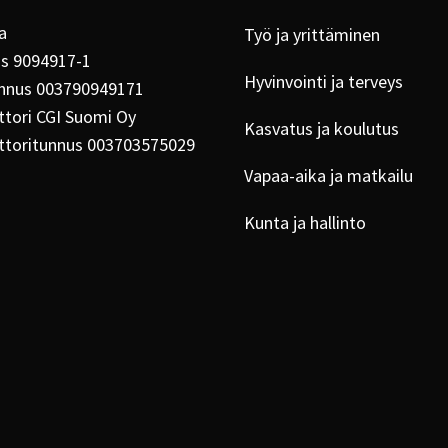
a
Työ ja yrittäminen
us 9094917-1
Hyvinvointi ja terveys
nnus 003790949171
tori CGI Suomi Oy
Kasvatus ja koulutus
ttoritunnus 003703575029
Vapaa-aika ja matkailu
Kunta ja hallinto