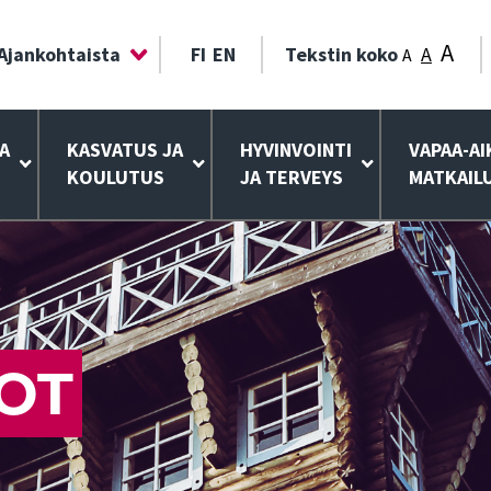
A
Ajankohtaista
FI
EN
Tekstin koko
A
A
A
KASVATUS JA
HYVINVOINTI
VAPAA-AI
KOULUTUS
JA TERVEYS
MATKAIL
OT