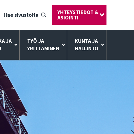
YHTEYSTIEDOT &
Hae sivustolta
ASIOINTI
KA JA
TYÖ JA
KUNTA JA
U
YRITTÄMINEN
HALLINTO