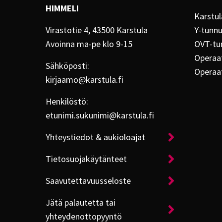
HIMMELI
Karstul
Virastotie 4, 43500 Karstula
Y-tunn
Avoinna ma-pe klo 9-15
OVT-tu
Operaat
Sähköposti:
Operaa
kirjaamo@karstula.fi
Henkilöstö:
etunimi.sukunimi@karstula.fi
Yhteystiedot & aukioloajat
Tietosuojakäytänteet
Saavutettavuusseloste
Jätä palautetta tai
yhteydenottopyyntö