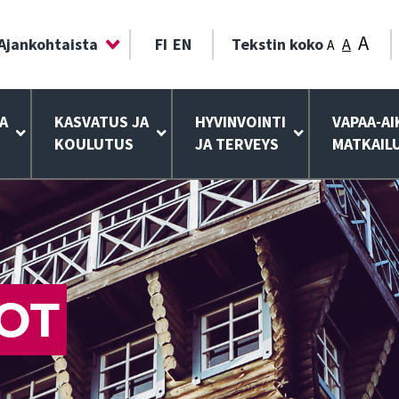
A
Ajankohtaista
FI
EN
Tekstin koko
A
A
A
KASVATUS JA
HYVINVOINTI
VAPAA-AI
KOULUTUS
JA TERVEYS
MATKAIL
OT