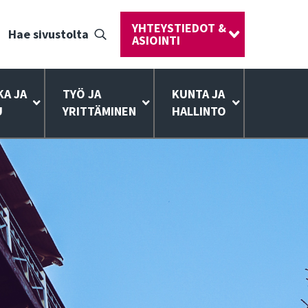
YHTEYSTIEDOT &
Hae sivustolta
ASIOINTI
KA JA
TYÖ JA
KUNTA JA
U
YRITTÄMINEN
HALLINTO