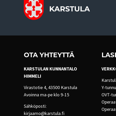
OTA YHTEYTTÄ
LAS
KARSTULAN KUNNANTALO
VERKK
HIMMELI
Karstul
Virastotie 4, 43500 Karstula
Y-tunn
Avoinna ma-pe klo 9-15
OVT-tu
Operaat
Sähköposti:
Operaa
kirjaamo@karstula.fi