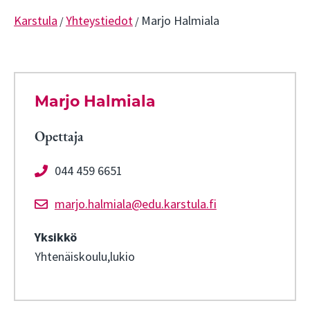
Karstula
Yhteystiedot
Marjo Halmiala
/
/
Marjo Halmiala
Opettaja
044 459 6651
marjo.halmiala@edu.karstula.fi
Yksikkö
Yhtenäiskoulu,lukio