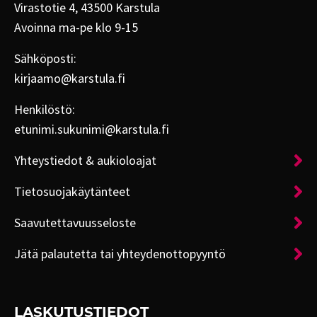
Virastotie 4, 43500 Karstula
Avoinna ma-pe klo 9-15
Sähköposti:
kirjaamo@karstula.fi
Henkilöstö:
etunimi.sukunimi@karstula.fi
Yhteystiedot & aukioloajat
Tietosuojakäytänteet
Saavutettavuusseloste
Jätä palautetta tai yhteydenottopyyntö
LASKUTUSTIEDOT