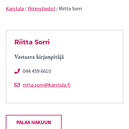
Karstula
Yhteystiedot
Riitta Sorri
/
/
Riitta Sorri
Vastaava kirjanpitäjä
044 459 6610
riitta.sorri@karstula.fi
PALAA HAKUUN