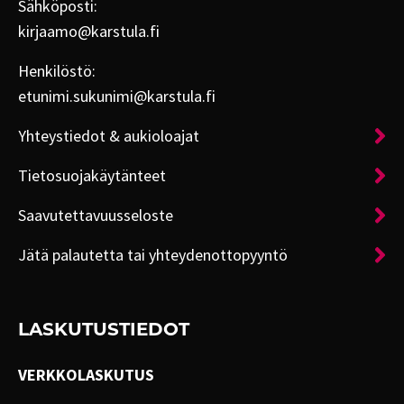
Sähköposti:
kirjaamo@karstula.fi
Henkilöstö:
etunimi.sukunimi@karstula.fi
Yhteystiedot & aukioloajat
Tietosuojakäytänteet
Saavutettavuusseloste
Jätä palautetta tai yhteydenottopyyntö
LASKUTUSTIEDOT
VERKKOLASKUTUS