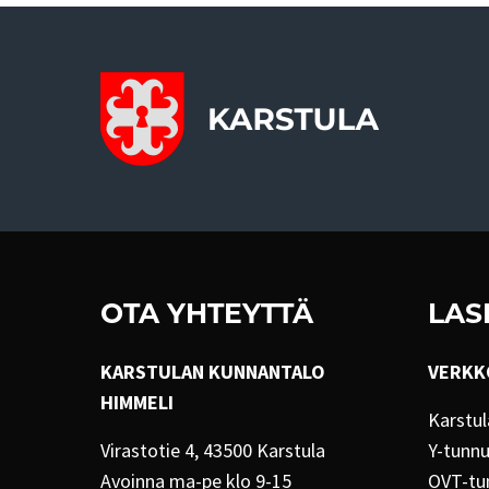
OTA YHTEYTTÄ
LAS
KARSTULAN KUNNANTALO
VERKK
HIMMELI
Karstul
Virastotie 4, 43500 Karstula
Y-tunn
Avoinna ma-pe klo 9-15
OVT-tu