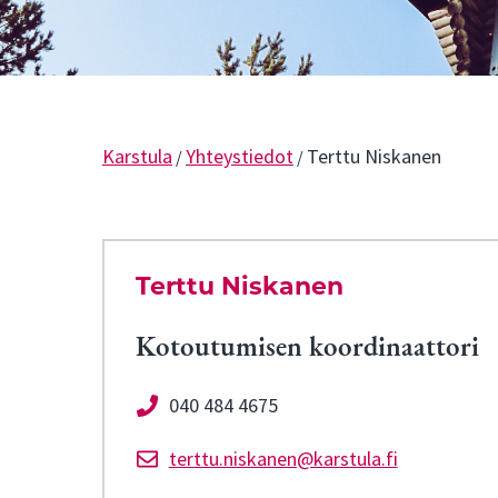
Karstula
Yhteystiedot
Terttu Niskanen
/
/
Terttu Niskanen
Kotoutumisen koordinaattori
040 484 4675
terttu.niskanen@karstula.fi