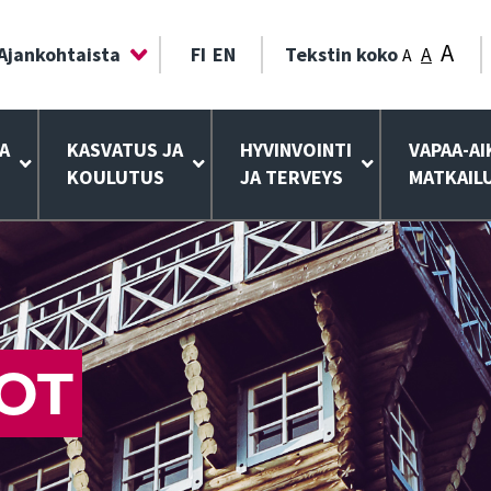
A
Ajankohtaista
FI
EN
Tekstin koko
A
A
A
KASVATUS JA
HYVINVOINTI
VAPAA-AI
KOULUTUS
JA TERVEYS
MATKAIL
OT