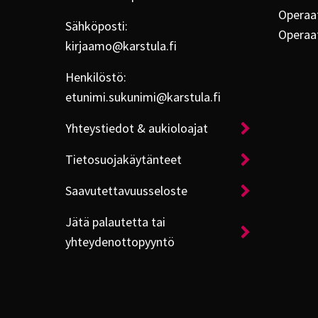
Operaat
Sähköposti:
Operaa
kirjaamo@karstula.fi
Henkilöstö:
etunimi.sukunimi@karstula.fi
Yhteystiedot & aukioloajat
Tietosuojakäytänteet
Saavutettavuusseloste
Jätä palautetta tai
yhteydenottopyyntö