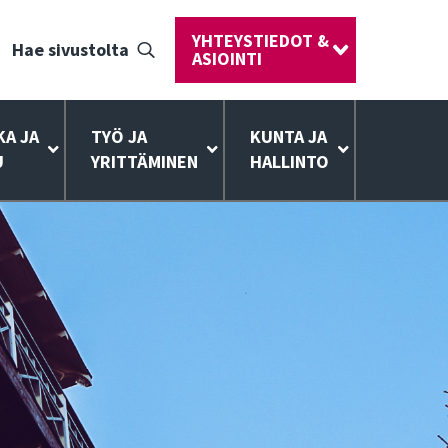
YHTEYSTIEDOT &
Hae sivustolta
ASIOINTI
KA JA
TYÖ JA
KUNTA JA
U
YRITTÄMINEN
HALLINTO