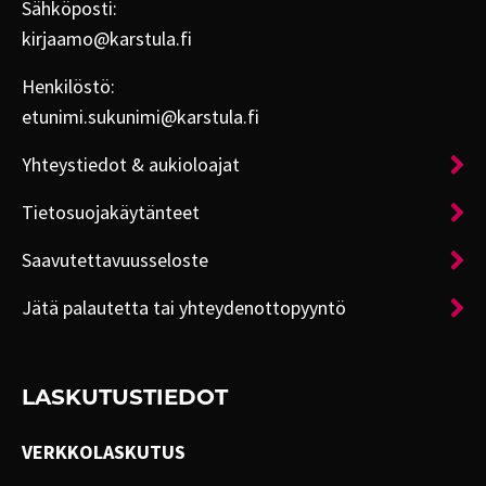
Sähköposti:
kirjaamo@karstula.fi
Henkilöstö:
etunimi.sukunimi@karstula.fi
Yhteystiedot & aukioloajat
Tietosuojakäytänteet
Saavutettavuusseloste
Jätä palautetta tai yhteydenottopyyntö
LASKUTUSTIEDOT
VERKKOLASKUTUS