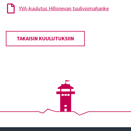
YVA-kuulutus Hillonevan tuulivoimahanke
TAKAISIN KUULUTUKSIIN