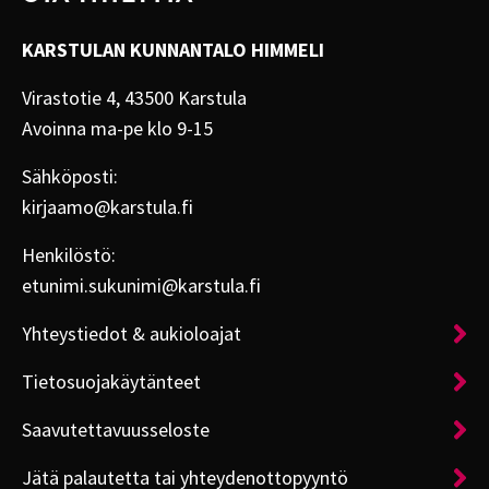
KARSTULAN KUNNANTALO HIMMELI
Virastotie 4, 43500 Karstula
Avoinna ma-pe klo 9-15
Sähköposti:
kirjaamo@karstula.fi
Henkilöstö:
etunimi.sukunimi@karstula.fi
Yhteystiedot & aukioloajat
Tietosuojakäytänteet
Saavutettavuusseloste
Jätä palautetta tai yhteydenottopyyntö