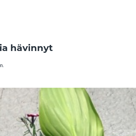
ia hävinnyt
n.