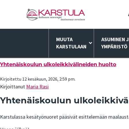
MUUTA
ASUMINEN J
KARSTULAAN
YMPÄRISTÖ
Yhtenäiskoulun ulkoleikkivälineiden huolto
Kirjoitettu 12 kesäkuun, 2026, 2:59 pm.
Kirjoittanut
Maria Rasi
Yhtenäiskoulun ulkoleikkivä
Karstulassa kesätyönuoret pääsivät esittelemään maalaustait