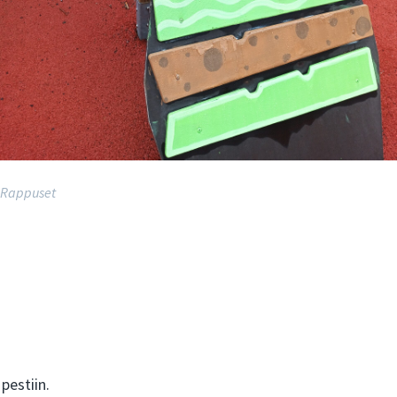
Rappuset
estiin.