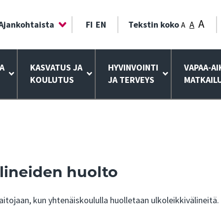
A
Ajankohtaista
FI
EN
Tekstin koko
A
A
A
KASVATUS JA
HYVINVOINTI
VAPAA-AI
KOULUTUS
JA TERVEYS
MATKAIL
lineiden huolto
ojaan, kun yhtenäiskoululla huolletaan ulkoleikkivälineitä.