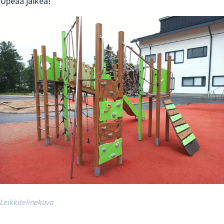
Upeaa jälkeä!
Leikkitelinekuva