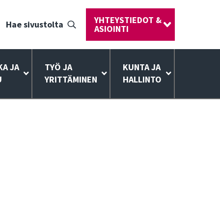
YHTEYSTIEDOT &
Hae sivustolta
ASIOINTI
KA JA
TYÖ JA
KUNTA JA
U
YRITTÄMINEN
HALLINTO