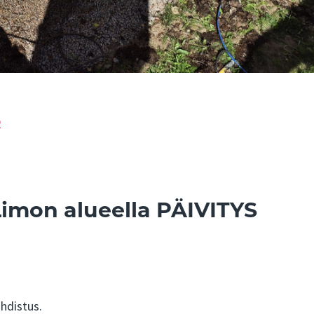
0
 Limon alueella PÄIVITYS
uhdistus.