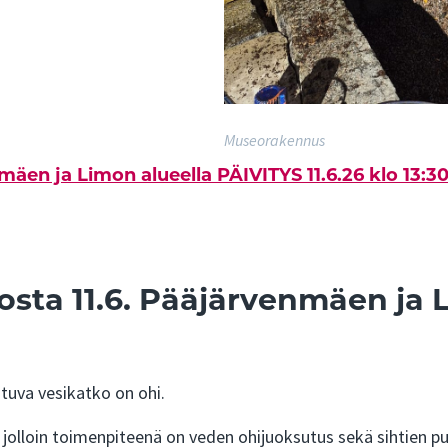
Museorakennus
nmäen ja Limon alueella PÄIVITYS 11.6.26 klo 13:3
kosta 11.6. Pääjärvenmäen ja
uva vesikatko on ohi.
, jolloin toimenpiteenä on veden ohijuoksutus sekä sihtien p